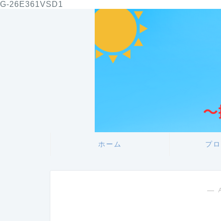
G-26E361VSD1
ホーム
プロ
― 