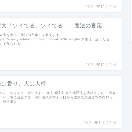
2024年12月5日
呪文「ツイてる、ツイてる」－魔法の言葉－
未来を創る「魔法の言葉」を教えます！～
ttps://www.youtube.com/watch?v=AUe3bxw7g6o 未来は『話した言
』で作られる。 …
2024年12月2日
花は香り、人は人柄
さん、おはようございます。 奥入瀬渓流 奥入瀬渓流を訪れました。 青森
十和田市に位置する十和田湖東岸の子ノ口から北東に焼山までの約14キ
に渡る奥入 …
2024年11月28日