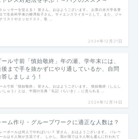
ストレス対処法を学ぶ！～ハグのススメ～
トレッサーを従える！ 皆さん、おはようございます。 お茶の水大学名誉
士で生命科学者の柳澤桂子さん。サイエンスライターとして、また、ジャ
ナリストやエッセイスト、歌 …
2024年12月21日
ゴール寸前「慎始敬終」年の瀬、学年末には、
最後まで手を抜かずにやり通しているか、自問
自答しましょう！
ール寸前「慎始敬終」 皆さん、おはようございます。 慎始敬終（しんし
いしゅう）とは、中国の古典「礼記（らいき）」に見られる …
2024年12月14日
チーム作り・グループワークに適正な人数は？
レーボールは何人でやればいい？ 皆さん、おはようございます。 バレー
ールは６人制が主流です。 しかし、我が国では９人制も盛んに行われて