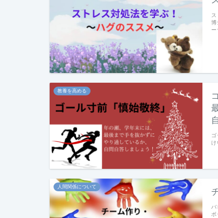
ス
博
ー
教養を高める
ゴ
け
人間関係について
バ
ボ