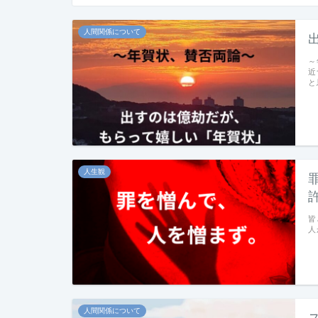
人間関係について
～
近
と
人生観
皆
人
人間関係について