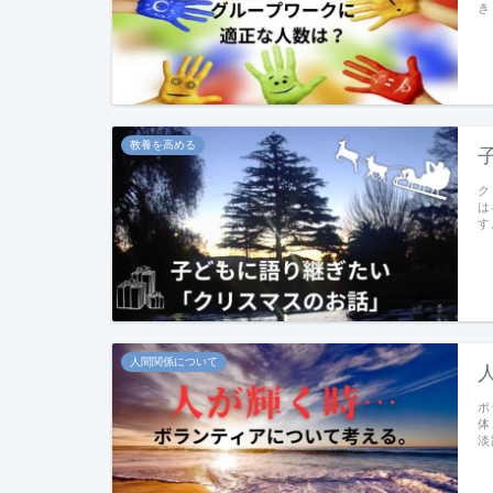
き
教養を高める
ク
は
す
人間関係について
ボ
体
淡