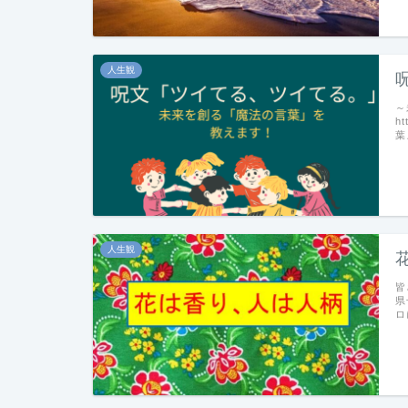
人生観
～
h
葉
人生観
皆
県
ロ