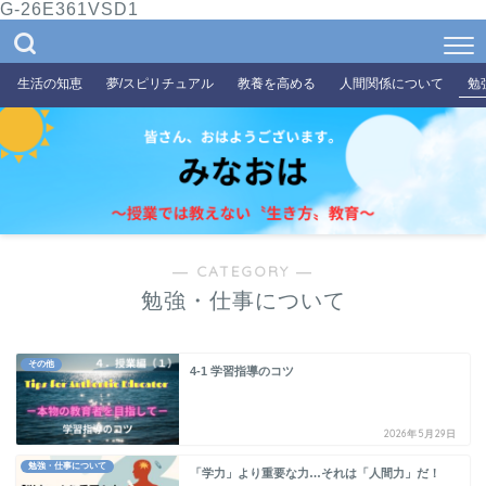
G-26E361VSD1
生活の知恵
夢/スピリチュアル
教養を高める
人間関係について
勉
― CATEGORY ―
勉強・仕事について
その他
4-1 学習指導のコツ
2026年5月29日
勉強・仕事について
「学力」より重要な力…それは「人間力」だ！