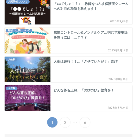
人間関係について
「●●でしょ！？」…教師をつぶす保護者クレーム
への対応の秘訣を教えます！
2025年9月6日
勉強・仕事について
感情コントロール＆メンタルケア…病む学校現場
を救うには……？？？
2025年8月17日
人生観
人生は遊行！？…「させていただく」喜び
2025年8月16日
人生観
どんな答も正解、「のびのび」教育を！
2025年5月24日
...
1
2
6