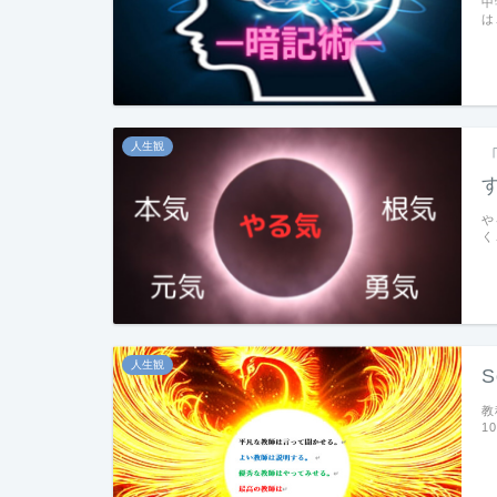
中
は
人生観
や
く
人生観
教
1