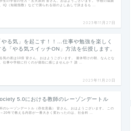
学生の学習の仕方・五大原則 皆さん、おはようございます。 学校の成績
、IQ（知能指数）などで測られる頭のよしあしで決まるも …
2023年11月27日
「やる気」を起こす！！…仕事や勉強を楽しく
する「やる気スイッチON」方法を伝授します。
る気の差は10倍 皆さん、おはようございます。 連休明けの朝、なんとな
、仕事や学校に行くのが億劫に感じませんか？ 誰 …
2023年11月20日
Society 5.0における教師のレーゾンデートル
科のレーゾンデートル（存在意義） 皆さん、おはようございます。 この
0～20年で教える内容が一番大きく変わったのは、社会科 …