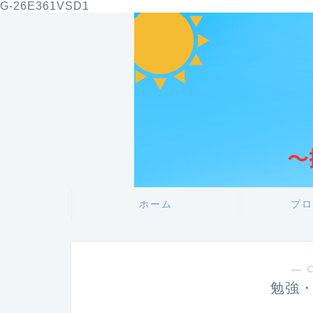
G-26E361VSD1
ホーム
プロ
― 
勉強