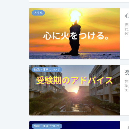
人生観
愛
に
岡
勉強・仕事について
皆
学
ス
勉強・仕事について