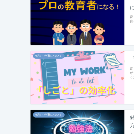
皆
育
勉強・仕事について
皆
が
う
勉強・仕事について