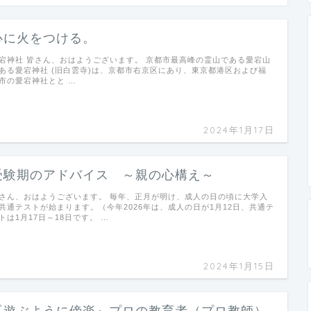
心に火をつける。
宕神社 皆さん、おはようございます。 京都市最高峰の霊山である愛宕山
ある愛宕神社 (旧白雲寺)は、京都市右京区にあり、東京都港区および福
市の愛宕神社とと …
2024年1月17日
受験期のアドバイス ～親の心構え～
さん、おはようございます。 毎年、正月が明け、成人の日の頃に大学入
共通テストが始まります。（今年2026年は、成人の日が1月12日、共通テ
トは1月17日～18日です。 …
2024年1月15日