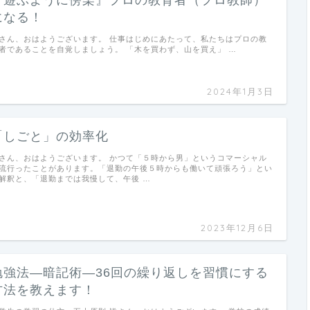
『遊ぶように傍楽』プロの教育者（プロ教師）
になる！
さん、おはようございます。 仕事はじめにあたって、私たちはプロの教
者であることを自覚しましょう。 「木を買わず、山を買え」 …
2024年1月3日
「しごと」の効率化
さん、おはようございます。 かつて「５時から男」というコマーシャル
流行ったことがあります。「退勤の午後５時からも働いて頑張ろう」とい
解釈と、「退勤までは我慢して、午後 …
2023年12月6日
勉強法―暗記術―36回の繰り返しを習慣にする
方法を教えます！