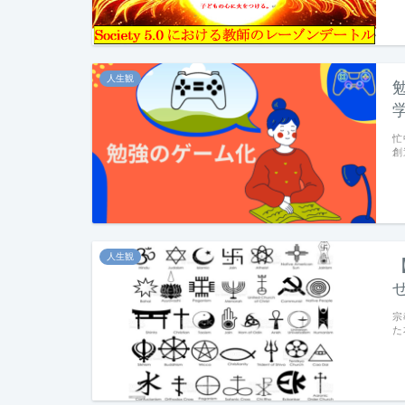
人生観
忙
創
人生観
宗
た