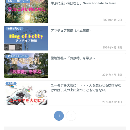
勉強・仕事について
学ぶに遅い時はなし。Never too late to learn.
2024年4月19日
教養を高める
アマチュア無線（ハム無線）
2024年4月18日
夢/スピリチュアル
聖地巡礼～「お接待」を学ぶ～
2024年4月15日
人生観
ユーモアを大切に！・・・人を笑わせる技術がな
ければ、人の上に立つこともできない。
2024年4月14日
1
2