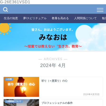
G-26E361VSD1
生活の知恵
夢/スピリチュアル
教養を高める
人間関係について
勉
― ARCHIVES ―
2024年 4月
人生観
祈り（＝意宣り）の心
2024年4月30日
人間関係について
プロフェッショナルの条件