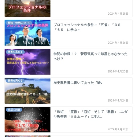
2024年4月28日
勉強・仕事について
プロフェッショナルの条件～「五省」「３Ｓ」
「６Ｓ」に学ぶ～
2024年4月26日
教養を高める
学問の神様！？ 菅原道真って怨霊じゃなかった
っけ？
2024年4月25日
教養を高める
歴史教科書に書いてあった〝嘘〟
2024年4月24日
生活の知恵
「医術」「霊術」「忍術」そして「教術」…ユダ
ヤ教聖典「タルムード」に学ぶ。
2024年4月22日