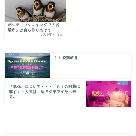
ポジティブシンキングで「居
場所」は自ら作り出そう！
2026年3月2日
1-3 姿勢教育
『勉強』について・・・「呉下の阿蒙に
非ず」－人間は、勉強次第で変身出来
る...