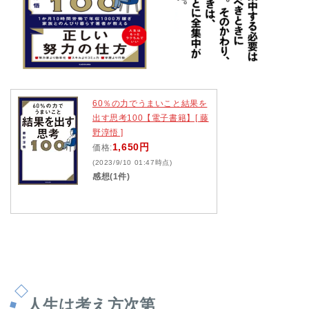
60％の力でうまいこと結果を
出す思考100【電子書籍】[ 藤
野淳悟 ]
1,650円
価格:
(2023/9/10 01:47時点)
感想(1件)
人生は考え方次第