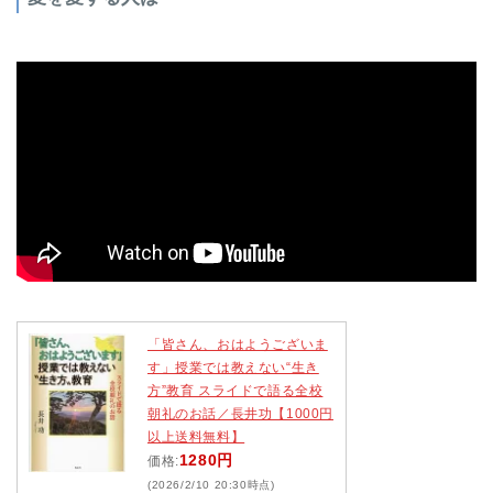
「皆さん、おはようございま
す」授業では教えない“生き
方”教育 スライドで語る全校
朝礼のお話／長井功【1000円
以上送料無料】
1280円
価格:
(2026/2/10 20:30時点)