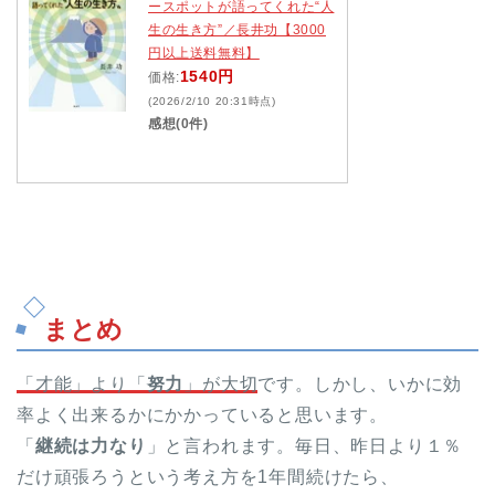
ースポットが語ってくれた“人
生の生き方”／長井功【3000
円以上送料無料】
1540円
価格:
(2026/2/10 20:31時点)
感想(0件)
まとめ
「才能」より「
努力
」が大切
です。しかし、いかに効
率よく出来るかにかかっていると思います。
「
継続は力なり
」と言われます。毎日、昨日より１％
だけ頑張ろうという考え方を1年間続けたら、