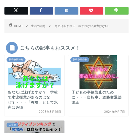
HOME
生活の知恵
努力は報われる、報われない努力はない。
こちらの記事もおススメ！
教養を高める
教養を高める
あなたは泳げますか？ 学校
子どもの事故防止のため
で水泳授業があるのはな
に・・・自転車、道路交通法
ぜ？・・・「教養」として水
改正
泳は必須！
2023年8月16日
2024年9月7日
人生観