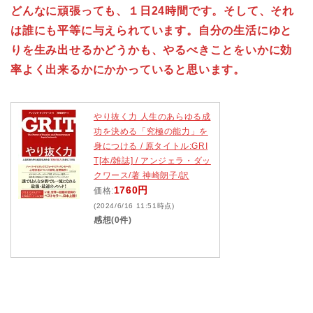
どんなに頑張っても、１日24時間です。そして、それ
は誰にも平等に与えられています。自分の生活にゆと
りを生み出せるかどうかも、やるべきことをいかに効
率よく出来るかにかかっていると思います。
やり抜く力 人生のあらゆる成
功を決める「究極の能力」を
身につける / 原タイトル:GRI
T[本/雑誌] / アンジェラ・ダッ
クワース/著 神崎朗子/訳
1760円
価格:
(2024/6/16 11:51時点)
感想(0件)