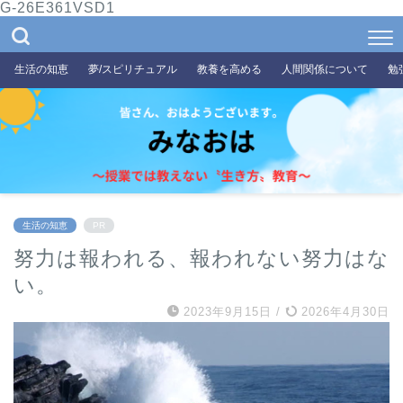
G-26E361VSD1
生活の知恵
夢/スピリチュアル
教養を高める
人間関係について
勉
生活の知恵
PR
努力は報われる、報われない努力はな
い。
2023年9月15日
/
2026年4月30日