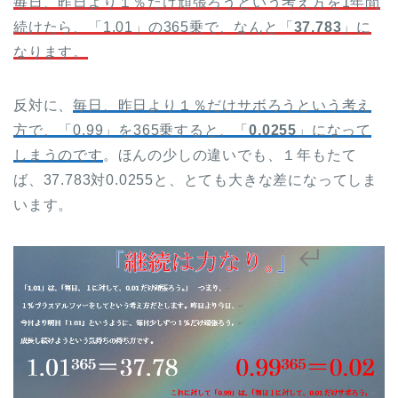
毎日、昨日より１％だけ頑張ろうという考え方を1年間
続けたら、「1.01」の365乗で、なんと「
37.783
」に
なります。
反対に、
毎日、昨日より１％だけサボろうという考え
方で、「0.99」を365乗すると、「
0.0255
」になって
しまうのです
。ほんの少しの違いでも、１年もたて
ば、37.783対0.0255と、とても大きな差になってしま
います。