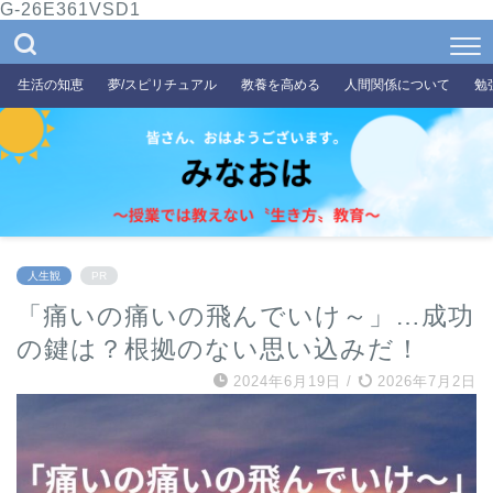
G-26E361VSD1
生活の知恵
夢/スピリチュアル
教養を高める
人間関係について
勉
人生観
PR
「痛いの痛いの飛んでいけ～」…成功
の鍵は？根拠のない思い込みだ！
2024年6月19日
/
2026年7月2日