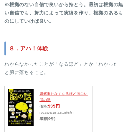
※根拠のない自信で良いから持とう。最初は根拠の無
い自信でも、努力によって実績を作り、根拠のあるも
のにしていけば良い。
８．アハ！体験
わからなかったことが「なるほど」とか「わかった」
と腑に落ちること。
図解眠れなくなるほど面白い
脳の話
935円
価格:
(2024/6/18 23:18時点)
感想(0件)