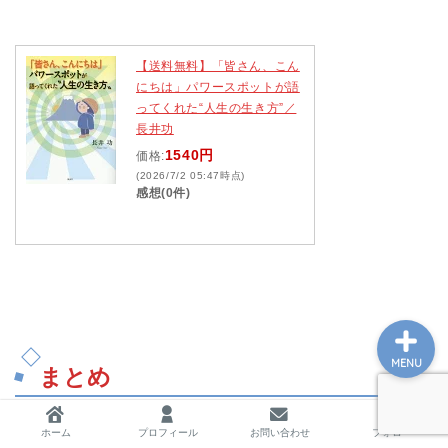
【送料無料】「皆さん、こん
ホーム
にちは」パワースポットが語
ってくれた“人生の生き方”／
長井功
プロフィール
1540円
価格:
(2026/7/2 05:47時点)
お問い合わせ
感想(0件)
私の教育実践記録
MENU
まとめ
子供の頃、怪我をした時に「痛いの痛いのとんでいけ
ホーム
プロフィール
お問い合わせ
フォロー