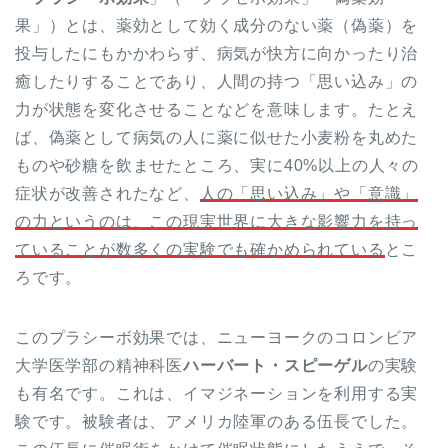
果」）とは、薬効として効く成分のない薬（偽薬）を
投与したにもかかわらず、病気が快方に向かったり治
癒したりすることであり、人間の持つ「思い込み」の
力が状態を変化させることなどを意味します。たとえ
ば、偽薬として病気の人に薬に似せた小麦粉を丸めた
ものや砂糖を飲ませたところ、実に40%以上の人々の
症状が改善されたなど、
人の「思い込み」や「意識」
の力というのは、この現実世界に大きな影響力を持っ
ていることが数多くの実験でも確かめられている
とこ
ろです。
このプラシーボ効果では、ニューヨークのコロンビア
大学医学部の精神科医
ハーバート・スピーゲル
の実験
も有名です。これは、イマジネーションを利用する実
験です。被験者は、アメリカ陸軍のある伍長でした。