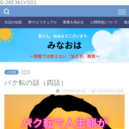
G-26E361VSD1
生活の知恵
夢/スピリチュアル
教養を高める
人間関係について
勉
人生観
PR
バク転の話（四話）
2024年5月4日
/
2026年4月26日