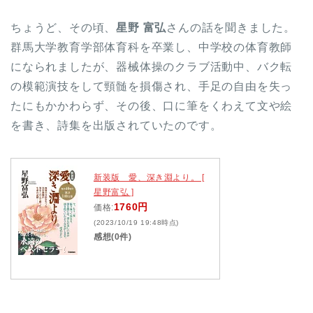
ちょうど、その頃、
星野 富弘
さんの話を聞きました。
群馬大学教育学部体育科を卒業し、中学校の体育教師
になられましたが、器械体操のクラブ活動中、バク転
の模範演技をして頸髄を損傷され、手足の自由を失っ
たにもかかわらず、その後、口に筆をくわえて文や絵
を書き、詩集を出版されていたのです。
新装版 愛、深き淵より。 [
星野富弘 ]
1760円
価格:
(2023/10/19 19:48時点)
感想(0件)