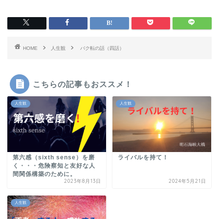
HOME
人生観
バク転の話（四話）
こちらの記事もおススメ！
人生観
人生観
第六感（sixth sense）を磨
ライバルを持て！
く・・・危険察知と友好な人
間関係構築のために。
2023年8月13日
2024年5月21日
人生観