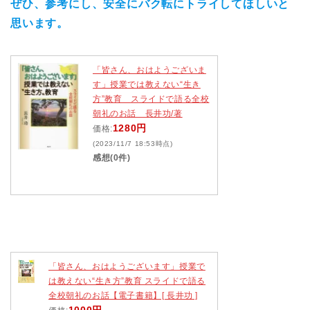
ぜひ、参考にし、安全にバク転にトライしてほしいと
思います。
「皆さん、おはようございま
す」授業では教えない“生き
方”教育 スライドで語る全校
朝礼のお話 長井功/著
1280円
価格:
(2023/11/7 18:53時点)
感想(0件)
「皆さん、おはようございます」授業で
は教えない“生き方”教育 スライドで語る
全校朝礼のお話【電子書籍】[ 長井功 ]