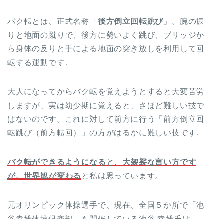
バク転とは、正式名称「
後方倒立回転跳び
」。腕の振
りと地面の蹴りで、後方に勢いよく跳び、ブリッジか
ら身体の反りと手による地面の突き放しを利用して回
転する運動です。
大人になってからバク転を覚えようとすると大変苦労
しますが、実は幼少期に覚えると、さほど難しい技で
はないのです。これに対して前方に行う「前方倒立回
転跳び（前方転回）」の方がはるかに難しい技です。
バク転ができるようになると、大袈裟な言い方です
が、世界観が変わる
と私は思っています。
元オリンピック体操選手で、現在、全国５か所で「池
谷幸雄体操倶楽部」を開催している池谷 幸雄氏は、