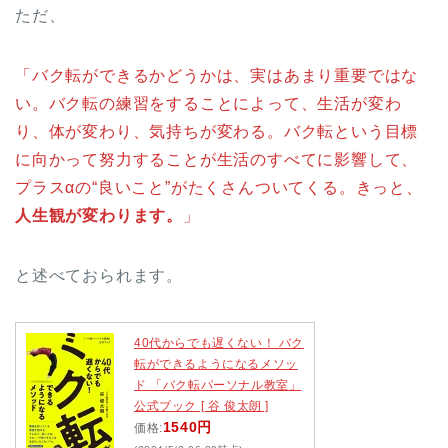
ただ、
「バク転ができるかどうかは、実はあまり重要ではな
い。バク転の練習をすることによって、生活が変わ
り、体が変わり、気持ちが変わる。バク転という目標
に向かって努力することが生活のすべてに影響して、
プラスαの“良いこと”がたくさんついてくる。きっと、
人生観が変わります。
」
と述べておられます。
40代からでも遅くない！ バク
転ができるようになるメソッ
ド 「バク転パーソナル教室」
公式ブック [ 谷 俊太朗 ]
1540円
価格: