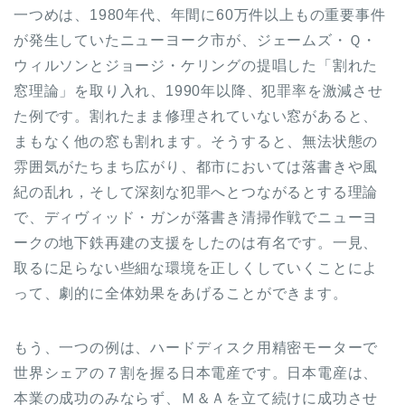
一つめは、1980年代、年間に60万件以上もの重要事件
が発生していたニューヨーク市が、ジェームズ・Ｑ・
ウィルソンとジョージ・ケリングの提唱した「割れた
窓理論」を取り入れ、1990年以降、犯罪率を激減させ
た例です。割れたまま修理されていない窓があると、
まもなく他の窓も割れます。そうすると、無法状態の
雰囲気がたちまち広がり、都市においては落書きや風
紀の乱れ，そして深刻な犯罪へとつながるとする理論
で、ディヴィッド・ガンが落書き清掃作戦でニューヨ
ークの地下鉄再建の支援をしたのは有名です。一見、
取るに足らない些細な環境を正しくしていくことによ
って、劇的に全体効果をあげることができます。
もう、一つの例は、ハードディスク用精密モーターで
世界シェアの７割を握る日本電産です。日本電産は、
本業の成功のみならず、Ｍ＆Ａを立て続けに成功させ