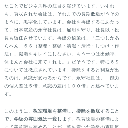
たことでビジネス界の注目を浴びています。いずれ
も、買収された会社は、それまでの長期低迷がうその
ように、黒字化しています。会社を再建するにあたっ
て、日本電産の永守社長は、雇用を守り、社長以下役
員も留任させています。再建の秘策は、「二つしかあ
らへん。６Ｓ（整理・整頓・清潔・清掃・しつけ・作
法）、職場をキレイにしなさい。もう一つは出勤率。
休まんと会社に来てくれよ。」だそうです。特に６Ｓ
については徹底されています。掃除をすると利益が出
るのは、意識が変わるからです。永守社長は、「能力
の個人差は５倍、意識の差は１００倍」と述べていま
す。
このように、
教室環境を整備し、掃除を徹底すること
で、学級の雰囲気は一変します。
教育環境の整備によ
って美意識を高めることが、落ち着いた学級の雰囲気