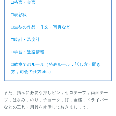
□格言・金言
□表彰状
□生徒の作品・作文・写真など
□時計・温度計
□学習・進路情報
□教室でのルール（発表ルール，話し方・聞き
方，司会の仕方etc.）
また、掲示に必要な押しピン，セロテープ，両面テー
プ，はさみ，のり，チョーク，釘，金槌，ドライバー
などの工具・用具を常備しておきましょう。