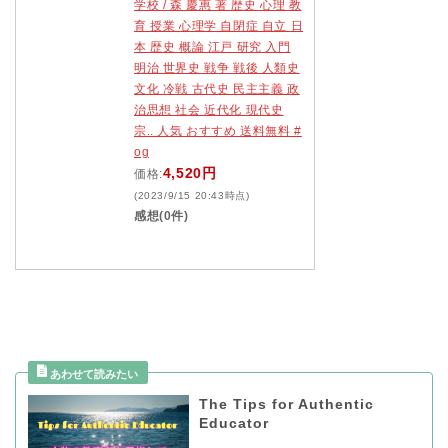
学校 / 森 慶惠 著 歴史 心理 教
育 授業 心理学 自閉症 自立 日
本 歴史 概論 江戸 研究 入門
明治 世界史 戦争 戦後 人類史
文化 冷戦 古代史 民主主義 政
治思想 社会 近代化 現代史
宗.. 人気 おすすめ 送料無料 #
og
4,520円
価格:
(2023/9/15 20:43時点)
感想(0件)
The Tips for Authentic
Educator