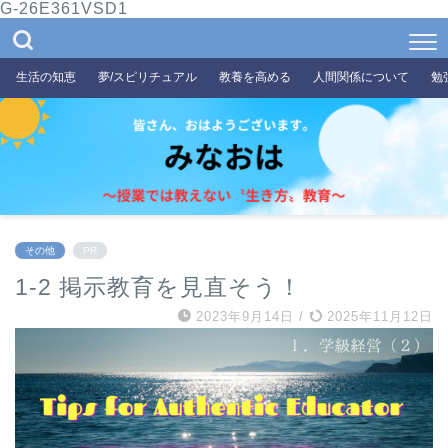
G-26E361VSD1
生活の知恵
夢/スピリチュアル
教養を高める
人間関係について
勉
その他
PR
1-2 掲示教育を見直そう！
2023年9月14日
/
2025年11月12日