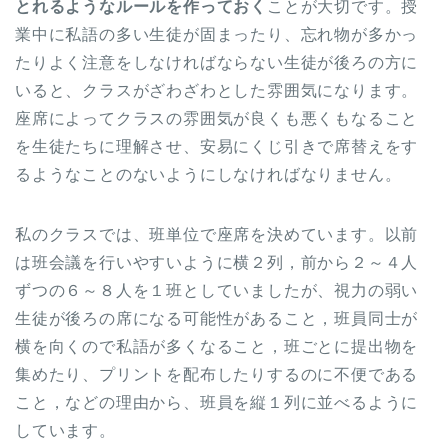
とれるようなルールを作っておく
ことが大切です。授
業中に私語の多い生徒が固まったり、忘れ物が多かっ
たりよく注意をしなければならない生徒が後ろの方に
いると、クラスがざわざわとした雰囲気になります。
座席によってクラスの雰囲気が良くも悪くもなること
を生徒たちに理解させ、安易にくじ引きで席替えをす
るようなことのないようにしなければなりません。
私のクラスでは、班単位で座席を決めています。以前
は班会議を行いやすいように横２列，前から２～４人
ずつの６～８人を１班としていましたが、視力の弱い
生徒が後ろの席になる可能性があること，班員同士が
横を向くので私語が多くなること，班ごとに提出物を
集めたり、プリントを配布したりするのに不便である
こと，などの理由から、班員を縦１列に並べるように
しています。