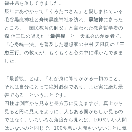
福井県を旅してきました。
辰年にあやかって「くろたつさん」と親しまれている
毛谷黒龍神社と舟橋黒龍神社を訪れ、
黒龍神
に参った
ところ、「国民教育の師父」と言われた教育哲学者の
森 信三氏の唱えた「
最善観
」と、天風会の創始者で、
「心身統一法」を普及した思想家の中村 天風氏の「
三
忽三行
」の教えが、もくもくと心の中に浮かんできま
した。
「最善観」とは、「わが身に降りかかる一切のこと、
それは自分にとって絶対必然であり、また実に絶対最
善である」ということです。
円柱は側面から見ると長方形に見えますが、真上から
見ると円に見えるように、人もある面からしか見るの
ではなく、いろいろな角度から見れば、100％いい人間
はいないのと同じで、100％悪い人間もいないことに気