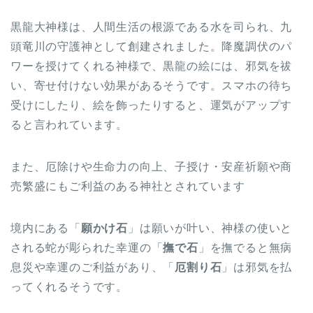
黒龍大神様は、人間生活の根源である水を司られ、九
頭竜川の守護神として創建されました。降魔調伏のパ
ワーを授けてくれる神様で、黒龍の絵には、邪気を祓
い、寄せ付けない効果があるそうです。スマホの待ち
受けにしたり、絵を飾ったりすると、運気がアップす
ると言われています。
また、厄除けや生命力の向上、子授け・安産祈願や商
売繁盛にもご利益のある神社とされています
境内にある「
願かけ石
」は願いが叶い、神様の使いと
される蛇が彫られた幸運の「
撫で石
」を撫でると無病
息災や幸運のご利益があり、「
厄割り石
」は邪気を払
ってくれるそうです。