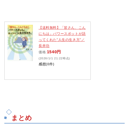
【送料無料】「皆さん、こん
にちは」パワースポットが語
ってくれた“人生の生き方”／
長井功
1540円
価格:
(2026/1/1 21:22時点)
感想(0件)
まとめ