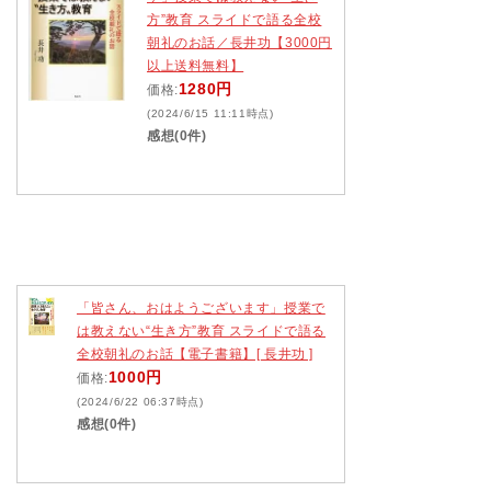
方”教育 スライドで語る全校
朝礼のお話／長井功【3000円
以上送料無料】
1280円
価格:
(2024/6/15 11:11時点)
感想(0件)
「皆さん、おはようございます」授業で
は教えない“生き方”教育 スライドで語る
全校朝礼のお話【電子書籍】[ 長井功 ]
1000円
価格:
(2024/6/22 06:37時点)
感想(0件)