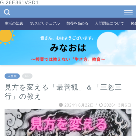
G-26E361VSD1
生活の知恵
夢/スピリチュアル
教養を高める
人間関係について
勉
人生観
PR
見方を変える「最善観」＆「三忽三
行」の教え
2024年6月22日
/
2026年3月6日