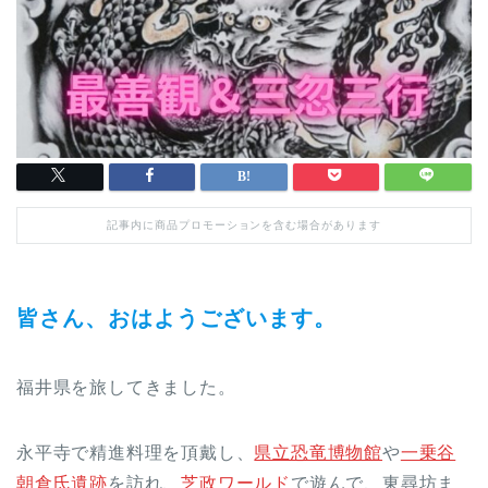
記事内に商品プロモーションを含む場合があります
皆さん、おはようございます。
福井県を旅してきました。
永平寺で精進料理を頂戴し、
県立恐竜博物館
や
一乗谷
朝倉氏遺跡
を訪れ、
芝政ワールド
で遊んで、東尋坊ま