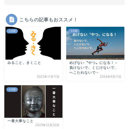
こちらの記事もおススメ！
人生観
人生観
みること、きくこと
めげない〝やつ〟になる！－
負けないで、くじけないで、
へこたれないで－
2023年11月11日
2024年9月11日
人生観
一番大事なこと
2023年12月20日