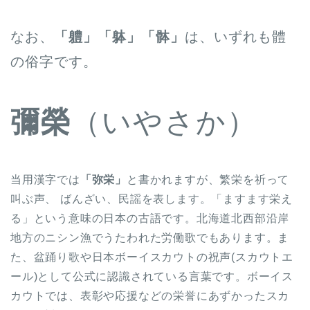
なお、
「軆」「躰」「骵」
は、いずれも體
の俗字です。
彌榮
（いやさか）
当用漢字では
「弥栄」
と書かれますが、繁栄を祈って
叫ぶ声、 ばんざい、民謡を表します。「ますます栄え
る」という意味の日本の古語です。北海道北西部沿岸
地方のニシン漁でうたわれた労働歌でもあります。ま
た、盆踊り歌や日本ボーイスカウトの祝声(スカウトエ
ール)として公式に認識されている言葉です。ボーイス
カウトでは、表彰や応援などの栄誉にあずかったスカ