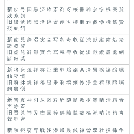
新
鉱 号 国 黒 済 砕 斎 剤 冴 桜 冊 雑 参 惨 桟 蚕 賛
残 糸 飼
旧
鑛 號 國 黑 濟 碎 齋 劑 冱 櫻 册 雜 參 慘 棧 蠶 贊
殘 絲 飼
新
歯 児 辞 湿 実 舎 写 釈 寿 収 従 渋 獣 縦 粛 処 緒
諸 叙 奨
旧
齒 兒 辭 濕 實 舍 寫 釋 壽 收 從 澁 獸 縱 肅 處 緖
諸 敍 奬
新
将 床 焼 祥 称 証 乗 剰 壌 嬢 条 浄 畳 穣 譲 醸 嘱
触 寝 慎
旧
將 牀 燒 祥 稱 證 乘 剩 壤 孃 條 淨 疊 穰 讓 釀 囑
觸 寢 愼
新
晋 真 神 刃 尽 図 粋 酔 随 髄 数 枢 瀬 晴 清 精 青
声 静 斉
旧
晉 眞 神 刄 盡 圖 粹 醉 隨 髓 數 樞 瀨 晴 淸 精 靑
聲 靜 齊
新
跡 摂 窃 専 戦 浅 潜 繊 践 銭 禅 曽 双 壮 捜 挿 争