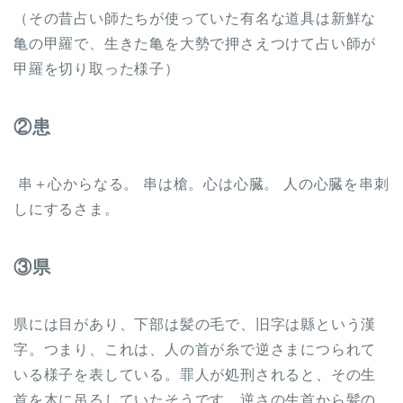
（その昔占い師たちが使っていた有名な道具は新鮮な
亀の甲羅で、生きた亀を大勢で押さえつけて占い師が
甲羅を切り取った様子）
②患
串＋心からなる。 串は槍。心は心臓。 人の心臓を串刺
しにするさま。
③県
県には目があり、下部は髪の毛で、旧字は縣という漢
字。つまり、これは、人の首が糸で逆さまにつられて
いる様子を表している。罪人が処刑されると、その生
首を木に吊るしていたそうです。逆さの生首から髪の