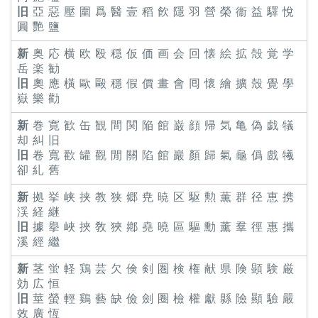
旧
亞 惡 壓 圍 爲 醫 壹 稻 飮 隱 羽 營 榮 衞 益 驛 悅
圓 艷 鹽
新
奥 応 横 欧 殴 穏 仮 価 画 会 回 懐 絵 拡 殻 覚 学
岳 楽 勧
旧
奧 應 橫 歐 毆 穩 假 價 畫 會 囘 懷 繪 擴 殼 覺 學
嶽 樂 勸
新
巻 寛 歓 缶 観 間 関 陥 館 巌 顔 帰 気 亀 偽 戯 犠
却 糾 旧
旧
卷 寬 歡 罐 觀 閒 關 陷 館 巖 顏 歸 氣 龜 僞 戲 犧
卻 糺 舊
新
拠 挙 峡 挟 教 狭 郷 尭 暁 区 駆 勲 薫 群 径 恵 携
渓 経 継
旧
據 擧 峽 挾 敎 狹 鄕 堯 曉 區 驅 勳 薰 羣 徑 惠 攜
溪 經 繼
新
茎 蛍 軽 鶏 芸 欠 倹 剣 圏 検 権 献 県 険 顕 験 厳
効 広 恒
旧
莖 螢 輕 鷄 藝 缺 儉 劍 圈 檢 權 獻 縣 險 顯 驗 嚴
效 廣 恆