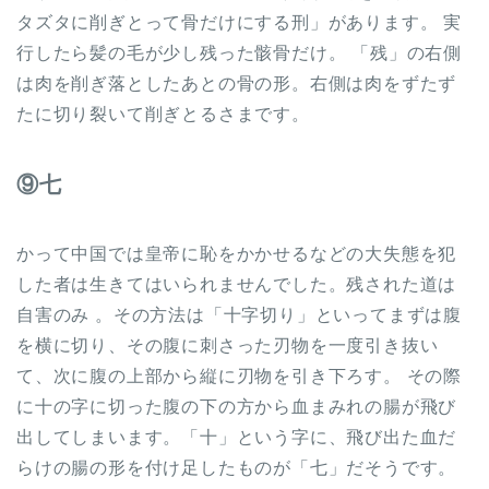
タズタに削ぎとって骨だけにする刑」があります。 実
行したら髪の毛が少し残った骸骨だけ。 「残」の右側
は肉を削ぎ落としたあとの骨の形。右側は肉をずたず
たに切り裂いて削ぎとるさまです。
⑨七
かって中国では皇帝に恥をかかせるなどの大失態を犯
した者は生きてはいられませんでした。残された道は
自害のみ 。その方法は「十字切り」といってまずは腹
を横に切り、その腹に刺さった刃物を一度引き抜い
て、次に腹の上部から縦に刃物を引き下ろす。 その際
に十の字に切った腹の下の方から血まみれの腸が飛び
出してしまいます。「十」という字に、飛び出た血だ
らけの腸の形を付け足したものが「七」だそうです。