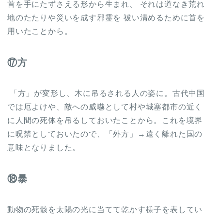
首を手にたずさえる形から生まれ、 それは道なき荒れ
地のたたりや災いを成す邪霊を 祓い清めるために首を
用いたことから。
⑰方
「方」が変形し、木に吊るされる人の姿に。古代中国
では厄よけや、敵への威嚇として村や城塞都市の近く
に人間の死体を吊るしておいたことから。これを境界
に呪禁としておいたので、「外方」→遠く離れた国の
意味となりました。
⑱暴
動物の死骸を太陽の光に当てて乾かす様子を表してい