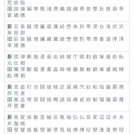
窓 総 聡
旧
蹟 攝 竊 專 戰 淺 潛 纖 踐 錢 禪 曾 雙 壯 搜 插 爭
窗 總 聰
新
荘 装 騒 増 臓 蔵 属 続 堕 体 対 帯 滞 台 滝 択 沢
単 担 胆
旧
莊 裝 騷 增 臟 藏 屬 續 墮 體 對 帶 滯 臺 瀧 擇 澤
單 擔 膽
新
団 弾 断 痴 遅 昼 虫 鋳 猪 庁 聴 勅 鎮 塚 逓 鉄 転
点 伝 都
旧
團 彈 斷 癡 遲 晝 蟲 鑄 猪 廳 聽 敕 鎭 塚 遞 鐵 轉
點 傳 都
新
党 盗 灯 当 闘 徳 独 読 届 縄 弐 妊 粘 悩 脳 覇 廃
拝 売 麦
旧
黨 盜 燈 當 鬪 德 獨 讀 屆 繩 貳 姙 黏 惱 腦 霸 廢
拜 賣 麥
新
発 髪 抜 飯 蛮 秘 浜 瓶 福 払 仏 並 変 辺 辺 弁 弁
弁 舗 穂
旧
發 髮 拔 飯 蠻 祕 濱 甁 福 拂 佛 竝 變 邊 邉 辨 辯