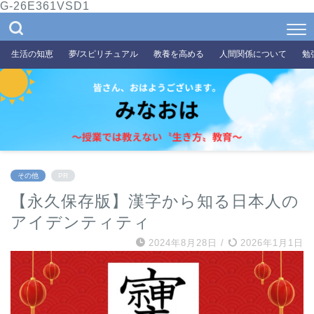
G-26E361VSD1
生活の知恵
夢/スピリチュアル
教養を高める
人間関係について
勉
その他
PR
【永久保存版】漢字から知る日本人の
アイデンティティ
2024年8月28日
/
2026年1月1日