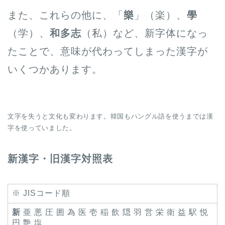
また、これらの他に、「
樂
」（楽）、
學
（学）、
和多志
（私）など、新字体になっ
たことで、意味が代わってしまった漢字が
いくつかあります。
文字を失うと文化も変わります。韓国もハングル語を使うまでは漢
字を使っていました。
新漢字・旧漢字対照表
※ JISコード順
新
亜 悪 圧 囲 為 医 壱 稲 飲 隠 羽 営 栄 衛 益 駅 悦
円 艶 塩