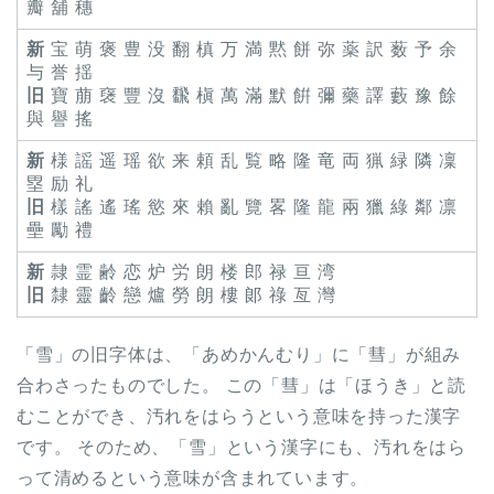
瓣 舖 穗
新
宝 萌 褒 豊 没 翻 槙 万 満 黙 餅 弥 薬 訳 薮 予 余
与 誉 揺
旧
寶 萠 襃 豐 沒 飜 槇 萬 滿 默 餠 彌 藥 譯 藪 豫 餘
與 譽 搖
新
様 謡 遥 瑶 欲 来 頼 乱 覧 略 隆 竜 両 猟 緑 隣 凜
塁 励 礼
旧
樣 謠 遙 瑤 慾 來 賴 亂 覽 畧 隆 龍 兩 獵 綠 鄰 凛
壘 勵 禮
新
隷 霊 齢 恋 炉 労 朗 楼 郎 禄 亘 湾
旧
隸 靈 齡 戀 爐 勞 朗 樓 郞 祿 亙 灣
「雪」の旧字体は、「あめかんむり」に「彗」が組み
合わさったものでした。 この「彗」は「ほうき」と読
むことができ、汚れをはらうという意味を持った漢字
です。 そのため、「雪」という漢字にも、汚れをはら
って清めるという意味が含まれています。