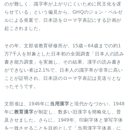
のが難しく、識字率が上がりにくいために民主化を遅
らせている」という偏見から、GHQのジョン・ペルゼ
ルによる発案で、日本語をローマ字表記にする計画が
起こされました。
その年、文部省教育研修所が、15歳～64歳までの約1
万7千人を対象とした日本初の全国調査「日本人の読み
書き能力調査」を実施し、その結果、漢字の読み書き
ができない者は2.1%で、日本人の識字率が非常に高い
ことが証明され、日本語のローマ字表記は見送りとな
ったそうです。
文部省は、1946年に
当用漢字
と現代かなづかい、1948
年に
教育漢字
が制定し、数多い旧漢字を簡略化し、普
及させました。さらに、1949年、印刷字体と筆写字体
を一致させることを目的として「当用漢字字体表」に