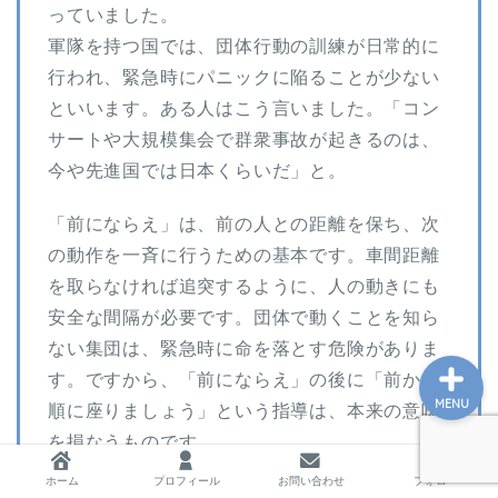
っていました。
軍隊を持つ国では、団体行動の訓練が日常的に
行われ、緊急時にパニックに陥ることが少ない
ホーム
といいます。ある人はこう言いました。「コン
サートや大規模集会で群衆事故が起きるのは、
プロフィール
今や先進国では日本くらいだ」と。
お問い合わせ
「前にならえ」は、前の人との距離を保ち、次
の動作を一斉に行うための基本です。車間距離
私の教育実践記録
を取らなければ追突するように、人の動きにも
安全な間隔が必要です。団体で動くことを知ら
ない集団は、緊急時に命を落とす危険がありま
す。ですから、「前にならえ」の後に「前から
MENU
順に座りましょう」という指導は、本来の意味
を損なうものです。
ホーム
プロフィール
お問い合わせ
フォロー
コロナ禍で「ソーシャルディスタンス」という