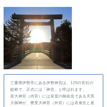
三重県伊勢市にある伊勢神宮は、125の宮社の
総称で、正式には「神宮」と呼ばれます。
皇大神宮（内宮）には皇室の御祖先である天照
大御神が、豊受大神宮（外宮）には衣食住と産