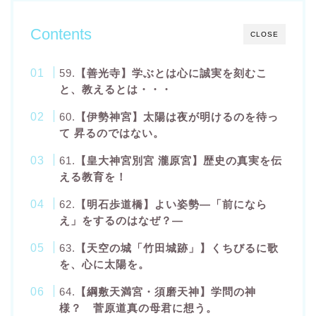
Contents
CLOSE
59.
【善光寺】学ぶとは心に誠実を刻むこ
と、教えるとは・・・
60.
【伊勢神宮】太陽は夜が明けるのを待っ
て 昇るのではない。
61.
【皇大神宮別宮 瀧原宮】歴史の真実を伝
える教育を！
62.
【明石歩道橋】よい姿勢―「前になら
え」をするのはなぜ？―
63.
【天空の城「竹田城跡」】くちびるに歌
を、心に太陽を。
64.
【綱敷天満宮・須磨天神】学問の神
様？ 菅原道真の母君に想う。