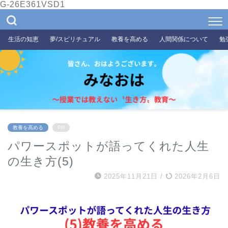
G-26E361VSD1
生活の知恵
夢/スピリチュアル
教養を高める
人間関係について
勉
教養を高める
PR
パワースポットが語ってくれた人生
の生き方(5)
2025年11月21日
/
2026年2月6日