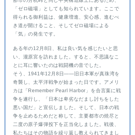
那市の分杭峠と同じ中央構造線上にあるため、
「ゼロ磁場」としても知られています。ここで
得られる御利益は、健康増進、安心感、進むべ
き道が開けること、そしてゼロ磁場による
「気」の発生です。
ある年の12月8日、私は良い気を感じたいと思
い、瀧原宮を訪れました。すると、不思議なこ
とに耳に響いたのは戦闘機の音でした。
そう、1941年12月8日——旧日本軍が真珠湾を
奇襲し、太平洋戦争が始まった日です。アメリ
カは「Remember Pearl Harbor」を合言葉に戦
争を遂行し、「日本は卑劣なだまし討ちをした
悪い国だ」と宣伝しました。そして、日本の戦
争を止めるためだと称して、主要都市の焼尽と
二度の原子爆弾投下を正当化しました。戦後、
私たちはその物語を繰り返し教えられてきまし