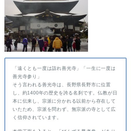
「遠くとも一度は詣れ善光寺」「一生に一度は
善光寺参り」
そう言われる善光寺は、長野県長野市に位置
し、約1400年の歴史を誇る名刹です。仏教が日
本に伝来し、宗派に分かれる以前から存在して
いたため、宗派を問わず、無宗派の寺として広
く信仰されています。