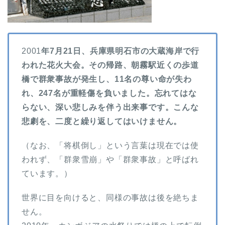
2001
年7月21日、兵庫県明石市の大蔵海岸で行
われた花火大会。その帰路、朝霧駅近くの歩道
橋で群衆事故が発生し、11名の尊い命が失わ
れ、247名が重軽傷を負いました。忘れてはな
らない、深い悲しみを伴う出来事です。こんな
悲劇を、二度と繰り返してはいけません。
（なお、「将棋倒し」という言葉は現在では使
われず、「群衆雪崩」や「群衆事故」と呼ばれ
ています。）
世界に目を向けると、同様の事故は後を絶ちま
せん。