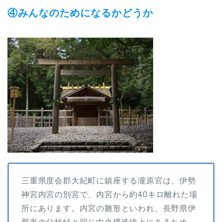
④みんなのためになるかどうか
三重県度会郡大紀町に鎮座する瀧原宮は、伊勢
神宮内宮の別宮で、内宮から約40キロ離れた場
所にあります。内宮の雛形といわれ、長野県伊