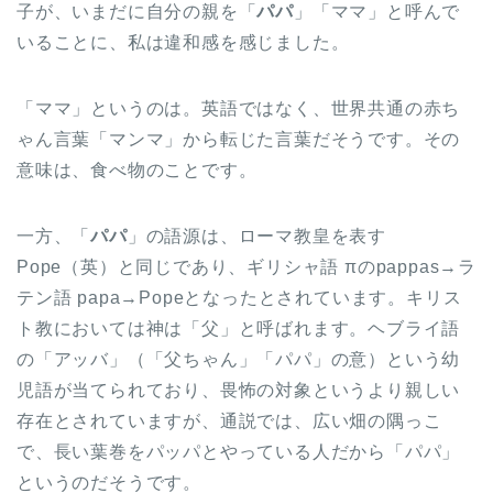
子が、いまだに自分の親を「
パパ
」「ママ」と呼んで
いることに、私は違和感を感じました。
「ママ」というのは。英語ではなく、世界共通の赤ち
ゃん言葉「マンマ」から転じた言葉だそうです。その
意味は、食べ物のことです。
一方、「
パパ
」の語源は、ローマ教皇を表す
Pope（英）と同じであり、ギリシャ語 πのpappas→ラ
テン語 papa→Popeとなったとされています。キリス
ト教においては神は「父」と呼ばれます。ヘブライ語
の「アッバ」（「父ちゃん」「パパ」の意）という幼
児語が当てられており、畏怖の対象というより親しい
存在とされていますが、通説では、広い畑の隅っこ
で、長い葉巻をパッパとやっている人だから「パパ」
というのだそうです。