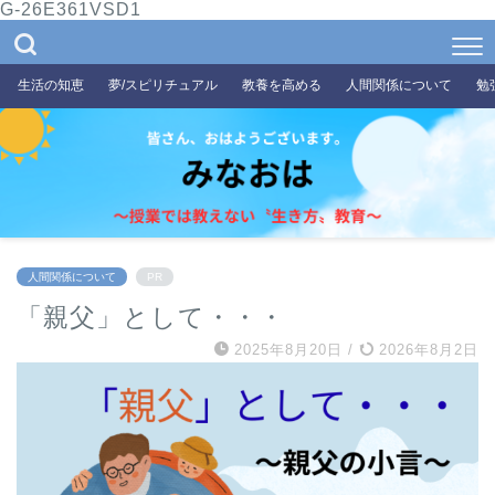
G-26E361VSD1
生活の知恵
夢/スピリチュアル
教養を高める
人間関係について
勉
人間関係について
PR
「親父」として・・・
2025年8月20日
/
2026年8月2日