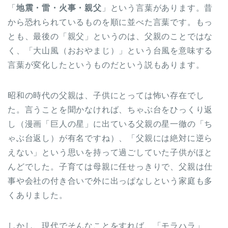
「
地震・雷・火事・親父
」という言葉があります。昔
から恐れられているものを順に並べた言葉です。もっ
とも、最後の「親父」というのは、父親のことではな
く、「大山風（おおやまじ）」という台風を意味する
言葉が変化したというものだという説もあります。
昭和の時代の父親は、子供にとっては怖い存在でし
た。言うことを聞かなければ、ちゃぶ台をひっくり返
し（漫画「巨人の星」に出ている父親の星一徹の「ち
ゃぶ台返し）が有名ですね）、「父親には絶対に逆ら
えない」という思いを持って過ごしていた子供がほと
んどでした。子育ては母親に任せっきりで、父親は仕
事や会社の付き合いで外に出っぱなしという家庭も多
くありました。
しかし、現代でそんなことをすれば、「モラハラ」