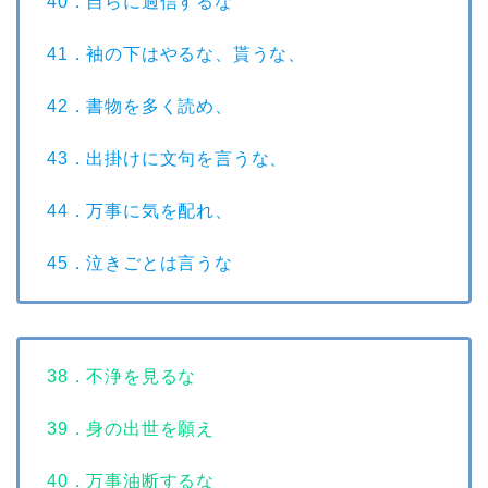
40．自らに過信するな
41．袖の下はやるな、貰うな、
42．書物を多く読め、
43．出掛けに文句を言うな、
44．万事に気を配れ、
45．泣きごとは言うな
38．不浄を見るな
39．身の出世を願え
40．万事油断するな