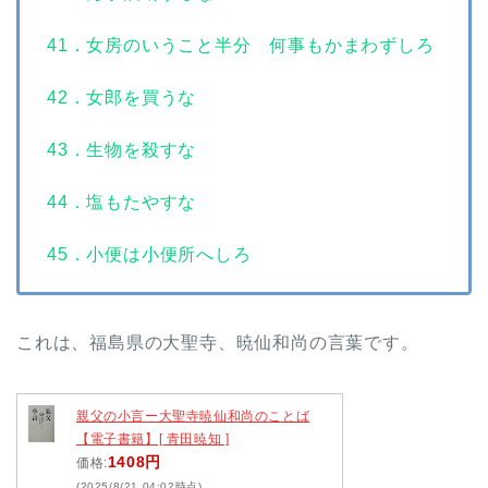
41．女房のいうこと半分 何事もかまわずしろ
42．女郎を買うな
43．生物を殺すな
44．塩もたやすな
45．小便は小便所へしろ
これは、福島県の大聖寺、暁仙和尚の言葉です。
親父の小言ー大聖寺暁仙和尚のことば
【電子書籍】[ 青田暁知 ]
1408円
価格:
(2025/8/21 04:02時点)