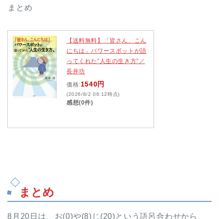
まとめ
【送料無料】「皆さん、こん
にちは」パワースポットが語
ってくれた“人生の生き方”／
長井功
1540円
価格:
(2026/8/2 06:12時点)
感想(0件)
まとめ
8月20日は、お(0)や(8)じ(20)という語呂合わせから、