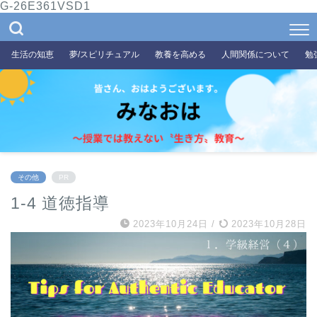
G-26E361VSD1
生活の知恵
夢/スピリチュアル
教養を高める
人間関係について
勉
その他
PR
1-4 道徳指導
2023年10月24日
/
2023年10月28日