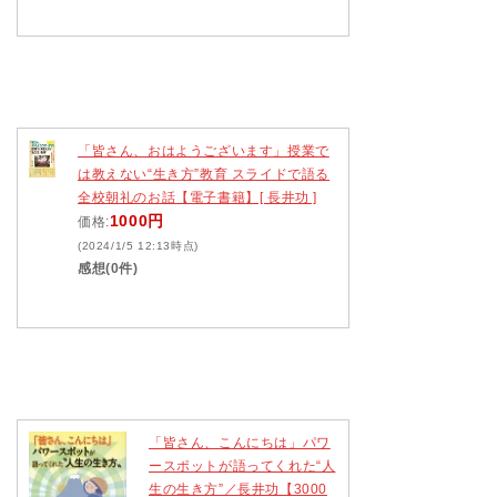
「皆さん、おはようございます」授業で
は教えない“生き方”教育 スライドで語る
全校朝礼のお話【電子書籍】[ 長井功 ]
1000円
価格:
(2024/1/5 12:13時点)
感想(0件)
「皆さん、こんにちは」パワ
ースポットが語ってくれた“人
生の生き方”／長井功【3000