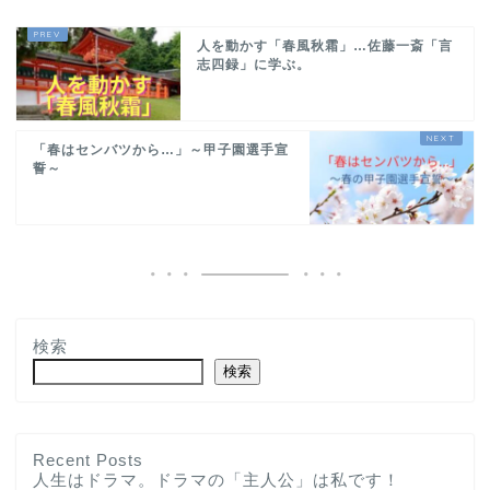
人を動かす「春風秋霜」…佐藤一斎「言
志四録」に学ぶ。
「春はセンバツから…」～甲子園選手宣
誓～
検索
検索
Recent Posts
人生はドラマ。ドラマの「主人公」は私です！