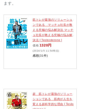
ます。
筋トレが最強のソリューショ
ンである マッチョ社長が教
える究極の悩み解決法 マッチ
ョ社長が教える究極の悩み解
決法 [ Testosterone ]
1320円
価格:
(2024/1/5 11:54時点)
感想(31件)
超 筋トレが最強のソリュー
ションである 筋肉が人生を
変える超科学的な理由 [ Testo