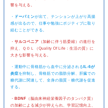
響を与える。
・
ドーパミン
が出て、テンションが上がり高揚
感が出るので、仕事や勉強にポジティブに取り
組むことができる。
・
サルコペニア
（加齢に伴う筋委縮）の進行を
抑え、ＱＯＬ（Quality Of Life：生活の質）に
大きな影響を与える。
・運動中に骨格筋から血中に分泌される
IL-6が
炎症
を抑制し、骨格筋での脂肪分解、肝臓での
糖代謝に関連して、全身の脂質・糖代謝を促進
する。
・
BDNF
（脳由来神経栄養因子のタンパク質）
の加齢による減少が抑えられ、学習記憶向上、