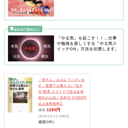
「やる気」を起こす！！…仕事
や勉強を楽しくする「やる気ス
イッチON」方法を伝授します。
「皆さん、おはようございま
す」授業では教えない“生き
方”教育 スライドで語る全校
朝礼のお話／長井功【3000円
以上送料無料】
1280円
価格:
(2024/1/5 12:13時点)
感想(0件)