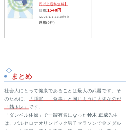
円以上送料無料】
1540円
価格:
(2026/1/1 22:25時点)
感想(0件)
まとめ
社会人にとって健康であることは最大の武器です。そ
のために、
「睡眠」「食事」と同じように大切なのが
「
筋トレ
」
です。
「ダンベル体操」で一躍有名になった
鈴木 正成
先生
は、バルセロナオリンピック男子マラソンで金メダル