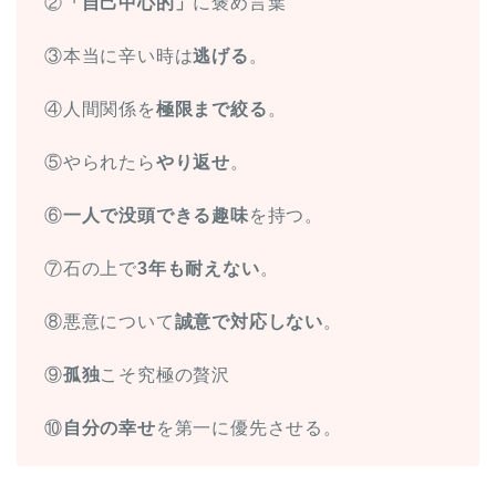
②
「自己中心的」
に褒め言葉
③本当に辛い時は
逃げる
。
④人間関係を
極限まで絞る
。
⑤やられたら
やり返せ
。
⑥
一人で没頭できる趣味
を持つ。
⑦石の上で
3年も耐えない
。
⑧悪意について
誠意で対応しない
。
⑨
孤独
こそ究極の贅沢
⑩
自分の幸せ
を第一に優先させる。