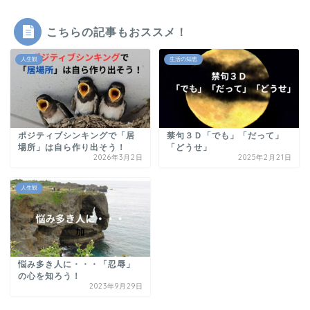
こちらの記事もおススメ！
人生観
生活の知恵
ポジティブシンキングで「居
禁句３Ｄ「でも」「だって」
場所」は自ら作り出そう！
「どうせ」
2026年3月2日
2025年2月21日
人生観
悩み多き人に・・・「忍辱」
の心を知ろう！
2023年9月29日