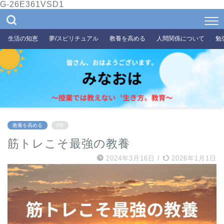
G-26E361VSD1
生活の知恵
夢/スピリチュアル
教養を高める
人間関係について
勉
教養を高める
PR
筋トレこそ最強の教養
2024年3月16日
/
2026年1月1日