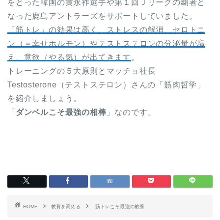
をとった韓国の黄永祚選手や第１回Ｊリーグの覇者と
なった鹿島アントラーズをサポートしていました。
「筋トレ」の効果は高く、ストレスの解消、セロトニ
ン（＝幸せホルモン）やテストステロンの分泌量が増
え、意欲（やる気）が出てきます
。
トレーニングの５大原則とマッチョ社長
Testosterone（テストステロン）さんの「筋肉哲学」
を紹介しましょう。
「
ダンベルこそ最強の相棒
」なのです。
HOME
教養を高める
筋トレこそ最強の教養