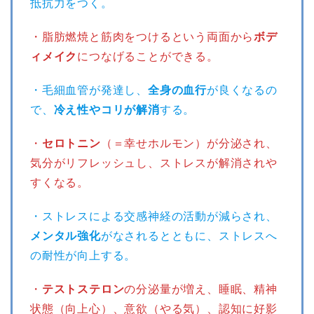
抵抗力をつく。
・脂肪燃焼と筋肉をつけるという両面から
ボデ
ィメイク
につなげることができる。
・毛細血管が発達し、
全身の血行
が良くなるの
で、
冷え性やコリが解消
する。
・
セロトニン
（＝幸せホルモン）が分泌され、
気分がリフレッシュし、ストレスが解消されや
すくなる。
・ストレスによる交感神経の活動が減らされ、
メンタル強化
がなされるとともに、ストレスへ
の耐性が向上する。
・
テストステロン
の分泌量が増え、睡眠、精神
状態（向上心）、意欲（やる気）、認知に好影