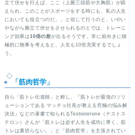
立て伏せを行えば、ここ（上腕三頭筋や大胸筋）が鍛
えられ、このことがスポーツをする時にも、私の人生
においても役立つのだ。」と信じて行うのと、いやい
やながら腕立て伏せをさせられるのとでは、トレーニ
ング効果は
10倍の差
が出るそうです。常に前向きに積
極的に物事を考えると、人生も10倍充実するでしょ
う。
「筋肉哲学」
自ら「筋トレ伝道師」と称し、『筋トレが最強のソリ
ューションである マッチョ社長が教える究極の悩み解
決法』などの著書で知られるTestosterone（テストス
テロン）さんが「筋トレは必ず人生を成功に導く。筋
トレは裏切らない。」と「筋肉哲学」を主張されてい