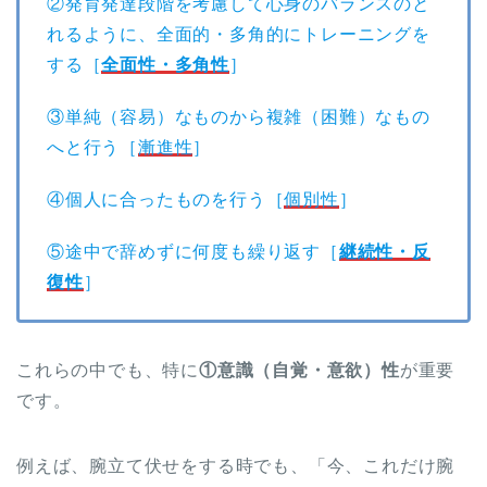
②発育発達段階を考慮して心身のバランスのと
れるように、全面的・多角的にトレーニングを
する［
全面性・多角性
］
③単純（容易）なものから複雑（困難）なもの
へと行う［
漸進性
］
④個人に合ったものを行う［
個別性
］
⑤途中で辞めずに何度も繰り返す［
継続性・反
復性
］
これらの中でも、特に
①意識（自覚・意欲）性
が重要
です。
例えば、腕立て伏せをする時でも、「今、これだけ腕