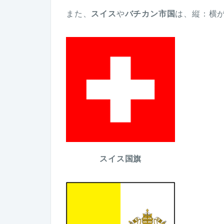
また、
スイス
や
バチカン市国
は、縦：横
スイス国旗