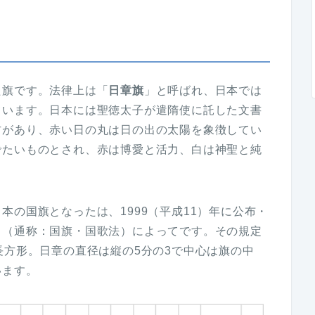
た旗です。法律上は「
日章旗
」と呼ばれ、日本では
ています。日本には聖徳太子が遣隋使に託した文書
方があり、赤い日の丸は日の出の太陽を象徴してい
でたいものとされ、赤は博愛と活力、白は神聖と純
本の国旗となったは、1999（平成11）年に公布・
」（通称：国旗・国歌法）によってです。その規定
長方形。日章の直径は縦の5分の3で中心は旗の中
います。