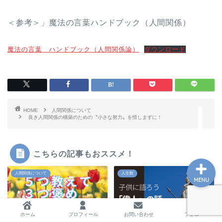
＜参考＞」魔法の言葉ハンドブック（人間関係）
ホーム
魔法の言葉 ハンドブック（人間関係論）
ダウンロード
プロフィール
お問い合わせ
HOME
人間関係について
良き人間関係の構築のための〝小さな努力〟を惜しまずに！
私の教育実践記録
こちらの記事もおススメ！
人間関係について
人生観
MENU
ホーム
プロフィール
お問い合わせ
フォロー