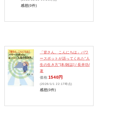
感想(0件)
「皆さん、こんにちは」パワ
ースポットが語ってくれた“人
生の生き方”[本/雑誌] / 長井功/
著
1540円
価格:
(2026/1/1 22:17時点)
感想(0件)