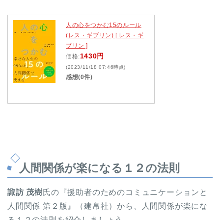
人の心をつかむ15のルール
(レス・ギブリン) [ レス・ギ
ブリン ]
1430円
価格:
(2023/11/18 07:46時点)
感想(0件)
人間関係が楽になる１２の法則
諏訪 茂樹
氏の『援助者のためのコミュニケーションと
人間関係 第２版』（建帛社）から、人間関係が楽にな
る１２の法則を紹介しましょう。