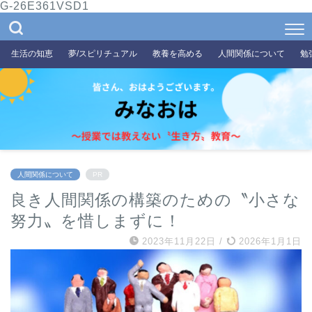
G-26E361VSD1
生活の知恵
夢/スピリチュアル
教養を高める
人間関係について
勉
人間関係について
PR
良き人間関係の構築のための〝小さな
努力〟を惜しまずに！
2023年11月22日
/
2026年1月1日