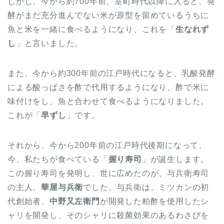
しかし、今から約700年前、室町時代以降に入ると、発
酵がまだ充分進んでない米が原型を留めているうちに
魚と米を一緒に食べるようになり、これを「
生なれず
し
」と言いました。
また、今から約300年前の江戸時代になると、乳酸発酵
による酸っぱさを酢で代用するようになり、酢で米に
味付けをし、魚と合わせて食べるようになりました。
これが「
早ずし
」です。
それから、今から200年前の江戸時代後期になって、
今、私たちが食べている「
握り寿司
」が誕生します。
この握り寿司を発明し、世に広めたのが、与兵衛寿司
の主人、
華屋与兵衛
でした。与兵衛は、ミツカンの初
代創始者、
中野又左衛門
が開発した粕酢を使用したシ
ャリを開発し、そのシャリに殺菌効果のあるわさびを