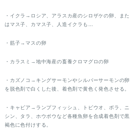
・イクラ→ロシア、アラスカ産のシロザケの卵、また
はマス子、カマス子、人造イクラも…
・筋子→マスの卵
・カラスミ→地中海産の畜養クロマグロの卵
・カズノコ→キングサーモンやシルバーサーモンの卵
を脱色剤で白くした後、着色剤で黄色く発色させる。
・キャビア→ランプフィッシュ、トビウオ、ボラ、ニ
シン、タラ、ホウボウなど各種魚卵を合成着色剤で黒
褐色に色付けする。