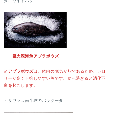
タ、ヤイトハタ
巨大深海魚アブラボウズ
※
アブラボウズ
は、体内の40%が脂であるため、カロ
リーが高く下痢しやすい魚です。食べ過ぎると消化不
良を起こします。
・サワラ→南半球のバラクータ