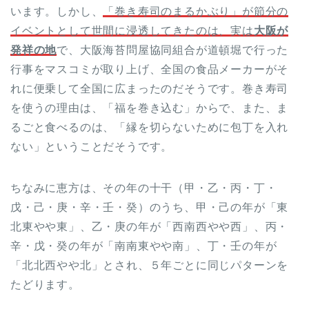
います。しかし、
「巻き寿司のまるかぶり」が節分の
イベントとして世間に浸透してきたのは、実は
大阪
が
発祥の地
で、大阪海苔問屋協同組合が道頓堀で行った
行事をマスコミが取り上げ、全国の食品メーカーがそ
れに便乗して全国に広まったのだそうです。巻き寿司
を使うの理由は、「福を巻き込む」からで、また、ま
るごと食べるのは、「縁を切らないために包丁を入れ
ない」ということだそうです。
ちなみに恵方は、その年の十干（甲・乙・丙・丁・
戊・己・庚・辛・壬・癸）のうち、甲・己の年が「東
北東やや東」、乙・庚の年が「西南西やや西」、丙・
辛・戊・癸の年が「南南東やや南」、丁・壬の年が
「北北西やや北」とされ、５年ごとに同じパターンを
たどります。