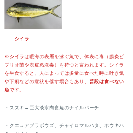
シイラ
※
シイラ
は暖海の表層を泳ぐ魚で、体表に毒（腸炎ビ
ブリオ菌や表皮粘液毒）を持つと言われます。シイラ
を生食すると、人によっては多量に食べた時に吐き気
や下痢などの症状を催す場合もあり、
普段は食べない
魚
です。
・スズキ→巨大淡水肉食魚のナイルパーチ
・クエ→アブラボウズ、チャイロマルハタ、ホウキハ