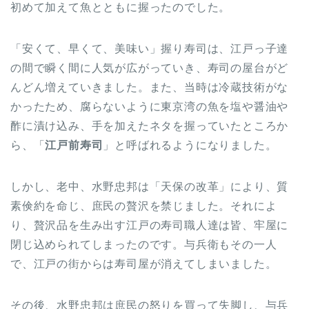
初めて加えて魚とともに握ったのでした。
「安くて、早くて、美味い」握り寿司は、江戸っ子達
の間で瞬く間に人気が広がっていき、寿司の屋台がど
んどん増えていきました。また、当時は冷蔵技術がな
かったため、腐らないように東京湾の魚を塩や醤油や
酢に漬け込み、手を加えたネタを握っていたところか
ら、「
江戸前寿司
」と呼ばれるようになりました。
しかし、老中、水野忠邦は「天保の改革」により、質
素倹約を命じ、庶民の贅沢を禁じました。それによ
り、贅沢品を生み出す江戸の寿司職人達は皆、牢屋に
閉じ込められてしまったのです。与兵衛もその一人
で、江戸の街からは寿司屋が消えてしまいました。
その後、水野忠邦は庶民の怒りを買って失脚し、与兵