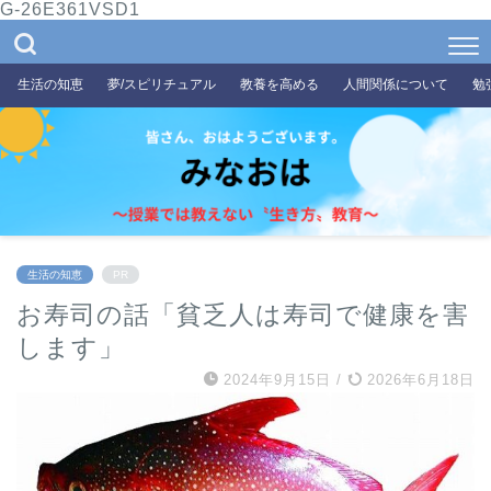
G-26E361VSD1
生活の知恵
夢/スピリチュアル
教養を高める
人間関係について
勉
生活の知恵
PR
お寿司の話「貧乏人は寿司で健康を害
します」
2024年9月15日
/
2026年6月18日