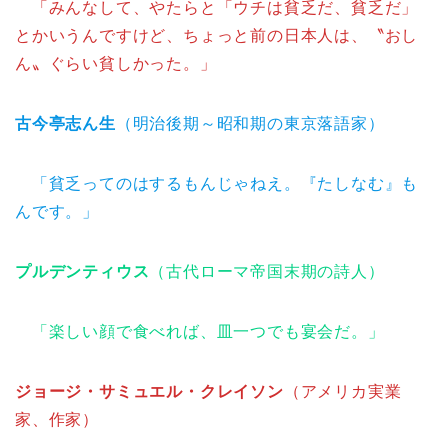
「みんなして、やたらと「ウチは貧乏だ、貧乏だ」
とかいうんですけど、ちょっと前の日本人は、〝おし
ん〟ぐらい貧しかった。」
古今亭志ん生
（明治後期～昭和期の東京落語家）
「貧乏ってのはするもんじゃねえ。『たしなむ』も
んです。」
プルデンティウス
（古代ローマ帝国末期の詩人）
「楽しい顔で食べれば、皿一つでも宴会だ。」
ジョージ・サミュエル・クレイソン
（アメリカ実業
家、作家）