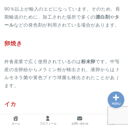
90％以上が輸入のエビになっています。そのため、長
期輸送のために、加工された場所で多くの
漂白剤
や
タ
ホーム
ール
などの発色剤が利用されている場合があります。
プロフィール
卵焼き
お問い合わせ
外食産業で広く使用されているのは
粉末卵
です。中国
産の全卵紛からメラミン粉が検出され、液卵からはサ
私の教育実践記録
ルモネラ菌や黄色ブドウ球菌も検出されたことがあり
ます。
イカ
MENU
本来のイカの色は薄黄色です。白くするために漂白
ホーム
プロフィール
お問い合わせ
フォロー