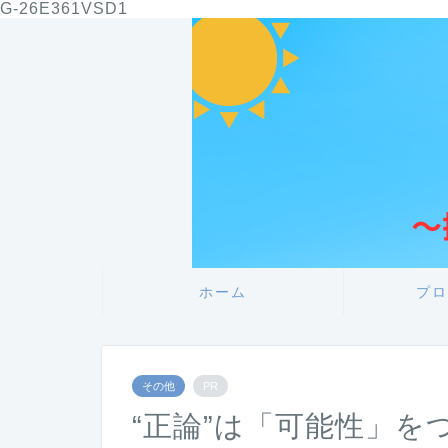
G-26E361VSD1
ホーム
プロ
その他
PR
“正論”は「可能性」を