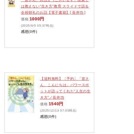
は教えない“生き方”教育 スライドで語る
全校朝礼のお話【電子書籍】[ 長井功 ]
1000円
価格:
(2025/6/5 05:37時点)
感想(0件)
【送料無料】〔予約〕「皆さ
ん、こんにちは」パワースポ
ットが語ってくれた“人生の生
き方”／長井功
1540円
価格:
(2025/12/13 07:05時点)
感想(0件)