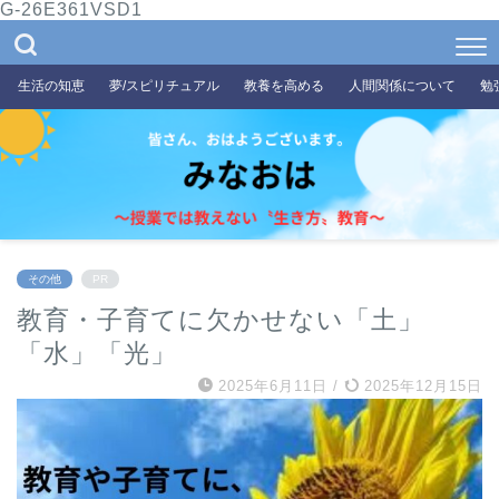
G-26E361VSD1
生活の知恵
夢/スピリチュアル
教養を高める
人間関係について
勉
その他
PR
教育・子育てに欠かせない「土」
「水」「光」
2025年6月11日
/
2025年12月15日