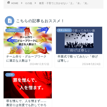
HOME
その他
教育・子育てに欠かせない「土」「水」「光」
こちらの記事もおススメ！
人間関係について
教養を高める
チーム作り・グループワーク
卒業式で歌ってみたい「仰げ
に適正な人数は？
ば尊し」
2024年12月12日
2026年3月24日
人生観
罪を憎んで、人を憎まず……
裏切りは何度でも許してやろ