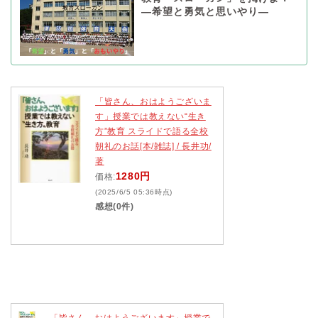
―希望と勇気と思いやり―
「皆さん、おはようございま
す」授業では教えない“生き
方”教育 スライドで語る全校
朝礼のお話[本/雑誌] / 長井功/
著
1280円
価格:
(2025/6/5 05:36時点)
感想(0件)
「皆さん、おはようございます」授業で