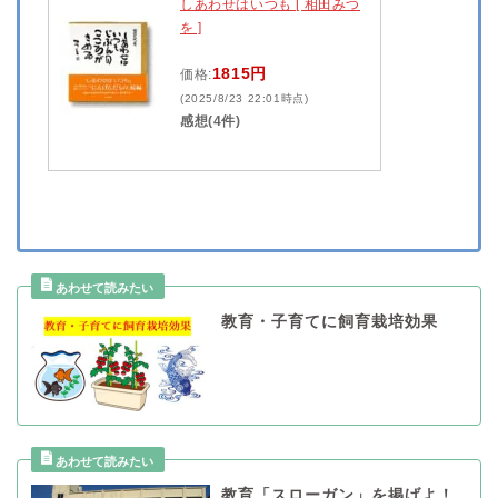
しあわせはいつも [ 相田みつ
を ]
1815円
価格:
(2025/8/23 22:01時点)
感想(4件)
教育・子育てに飼育栽培効果
教育「スローガン」を掲げよ！