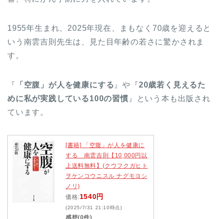
1955年生まれ、2025年現在、まもなく70歳を迎えると
いう南雲吉則先生は、見た目年齢の若さに驚かされま
す。
『
「空腹」が人を健康にする
』や『
20歳若く見えるた
めに私が実践している100の習慣
』という本も出版され
ています。
[書籍] 「空腹」が人を健康に
する 南雲吉則【10,000円以
上送料無料】(クウフクガヒト
ヲケンコウニスル ナグモヨシ
ノリ)
1540円
価格:
(2025/7/31 21:10時点)
感想(0件)