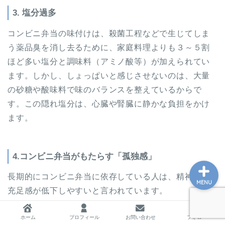
3. 塩分過多
コンビニ弁当の味付けは、殺菌工程などで生じてしま
ホーム
う薬品臭を消し去るために、家庭料理よりも３～５割
ほど多い塩分と調味料（アミノ酸等）が加えられてい
プロフィール
ます。しかし、しょっぱいと感じさせないのは、大量
の砂糖や酸味料で味のバランスを整えているからで
お問い合わせ
す。この隠れ塩分は、心臓や腎臓に静かな負担をかけ
ます。
私の教育実践記録
4.コンビニ弁当がもたらす「孤独感」
長期的にコンビニ弁当に依存している人は、精神的な
MENU
充足感が低下しやすいと言われています。
ホーム
プロフィール
お問い合わせ
フォロー
自炊は、単なる栄養摂取ではなく、野菜を洗い、包丁