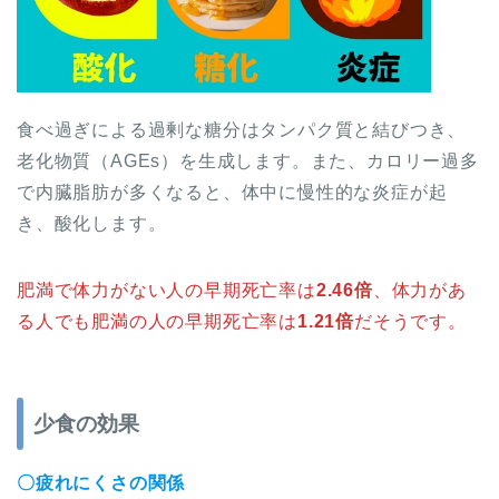
食べ過ぎによる過剰な糖分はタンパク質と結びつき、
老化物質（AGEs）を生成します。また、カロリー過多
で内臓脂肪が多くなると、体中に慢性的な炎症が起
き、酸化します。
肥満で体力がない人の早期死亡率は
2.46倍
、体力があ
る人でも肥満の人の早期死亡率は
1.21倍
だそうです。
少食の効果
〇疲れにくさの関係