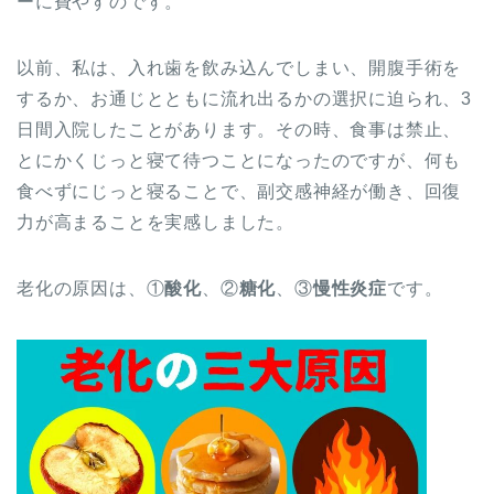
ーに費やすのです。
以前、私は、入れ歯を飲み込んでしまい、開腹手術を
するか、お通じとともに流れ出るかの選択に迫られ、3
日間入院したことがあります。その時、食事は禁止、
とにかくじっと寝て待つことになったのですが、何も
食べずにじっと寝ることで、副交感神経が働き、回復
力が高まることを実感しました。
老化の原因は、①
酸化
、②
糖化
、③
慢性炎症
です。