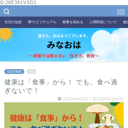
G-26E361VSD1
生活の知恵
夢/スピリチュアル
教養を高める
人間関係について
勉
生活の知恵
PR
健康は「食事」から！ でも、食べ過
ぎないで！
2025年8月4日
/
2026年3月6日