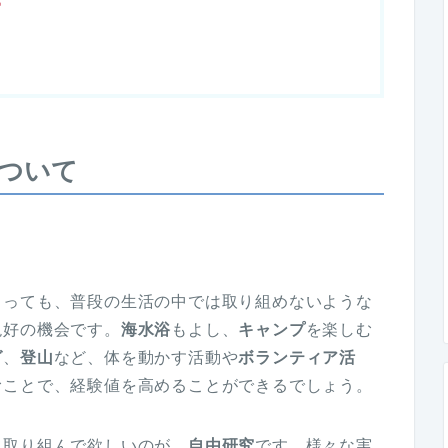
ついて
とっても、普段の生活の中では取り組めないような
絶好の機会です。
海水浴
もよし、
キャンプ
を楽しむ
グ
、
登山
など、体を動かす活動や
ボランティア活
むことで、経験値を高めることができるでしょう。
て取り組んで欲しいのが、
自由研究
です。様々な実