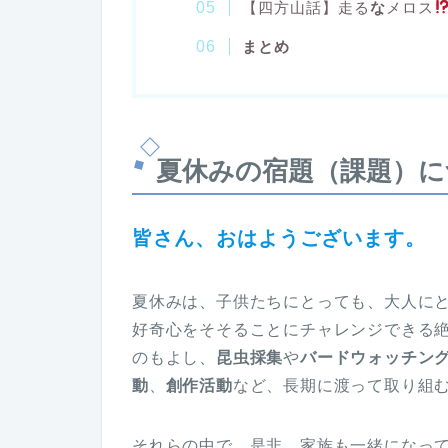
【四方山話】走る
な
メロス
まとめ
夏休みの宿題（課題）に
皆さん、おはようございます。
夏休みは、子供たちにとっても、大人に
好奇心をそそることにチャレンジできる
のもよし、
昆虫採集
や
バードウォッチン
動
、
創作活動
など、長期に渡って取り組
それらの中で、是非、
家族も一緒になっ