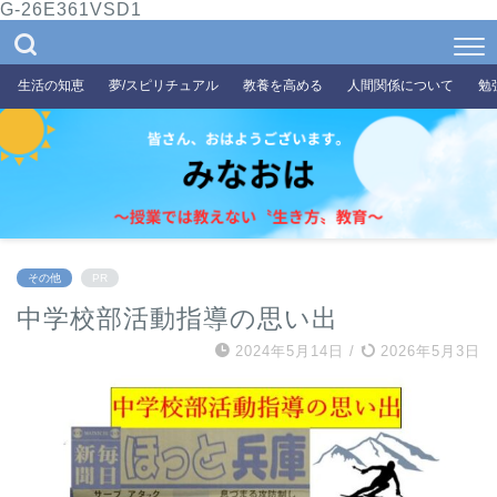
G-26E361VSD1
生活の知恵
夢/スピリチュアル
教養を高める
人間関係について
勉
その他
PR
中学校部活動指導の思い出
2024年5月14日
/
2026年5月3日