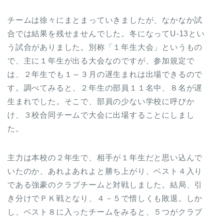
チームは徐々にまとまっていきましたが、なかなか試
合では結果を残せませんでした。冬になってU-13とい
う試合がありました。別称「１年生大会」というもの
で、主に１年生が出る大会なのですが、参加規定で
は、２年生でも１～３月の遅生まれは出場できるので
す。調べてみると、２年生の部員１１名中、８名が遅
生まれでした。そこで、部員の少ない学校に呼びか
け、３校合同チームで大会に出場することにしまし
た。
主力は本校の２年生で、相手が１年生だと思い込んで
いたのか、あれよあれよと勝ち上がり、ベスト４入り
である強豪のクラブチームと対戦しました。結局、引
き分けでＰＫ戦となり、４－５で惜しくも敗退。しか
し、ベスト８に入ったチームをみると、５つがクラブ