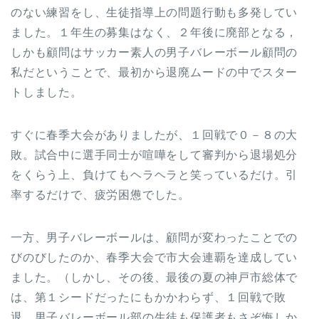
のない練習をし、生徒指導上の問題行動も多発してい
ました。１年生の募集はなく、２年後に廃部となる，
しかも顧問はサッカー素人の男子バレーボール顧問の
私だということで、最初から退廃ムードの中でスター
トしました。
すぐに春季大会がありましたが、１回戦で０－８の大
敗。試合中に選手同士が喧嘩をして審判から退場処分
をくらう上、負けてもヘラヘラと笑っているだけ。引
率するだけで、疲労困憊でした。
一方、男子バレーボールは、顧問が変わったことでの
びのびしたのか、春季大会で市大会連覇を達成してい
ました。（しかし、その後、最後の夏の神戸市総体で
は、第１シードだったにもかかわらず、１回戦で敗
退。男子バレーボール部の生徒も保護者もさぞ悔しか