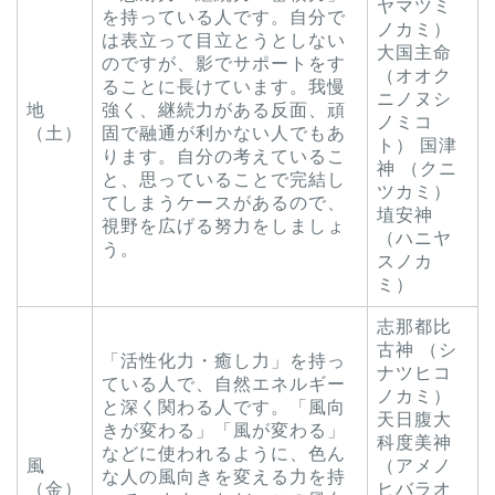
ヤマツミ
を持っている人です。自分で
ノカミ）
は表立って目立とうとしない
大国主命
のですが、影でサポートをす
（オオク
ることに長けています。我慢
ニノヌシ
地
強く、継続力がある反面、頑
ノミコ
（土）
固で融通が利かない人でもあ
ト） 国津
ります。自分の考えているこ
神 （クニ
と、思っていることで完結し
ツカミ）
てしまうケースがあるので、
埴安神
視野を広げる努力をしましょ
（ハニヤ
う。
スノカ
ミ）
志那都比
古神 （シ
「活性化力・癒し力」を持っ
ナツヒコ
ている人で、自然エネルギー
ノカミ）
と深く関わる人です。「風向
天日腹大
きが変わる」「風が変わる」
科度美神
などに使われるように、色ん
風
（アメノ
な人の風向きを変える力を持
（金）
ヒバラオ