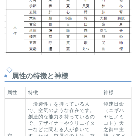
属性の特徴と神様
属性
特徴
神様
「浸透性」を持っている人
饒速日命
で、空気のような存在です。
（ニギハ
創造的な能力を持っているの
ヤヒノミ
で、デザイナーやクリエイタ
コト）天
ーなどに関わる人が多いで
之御中主
空
す。ただ、空属性の人は、存
神 （アメ