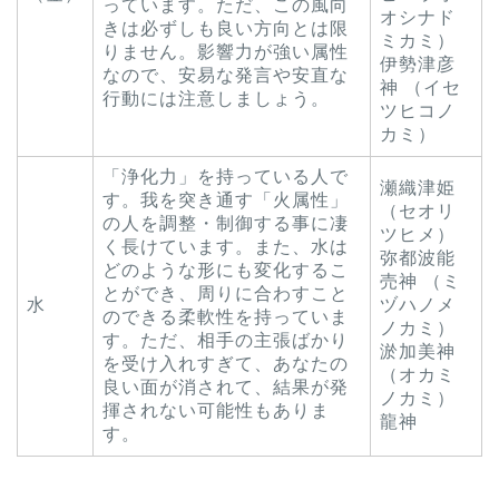
っています。ただ、この風向
オシナド
きは必ずしも良い方向とは限
ミカミ）
りません。影響力が強い属性
伊勢津彦
なので、安易な発言や安直な
神 （イセ
行動には注意しましょう。
ツヒコノ
カミ）
「浄化力」を持っている人で
瀬織津姫
す。我を突き通す「火属性」
（セオリ
の人を調整・制御する事に凄
ツヒメ）
く長けています。また、水は
弥都波能
どのような形にも変化するこ
売神 （ミ
とができ、周りに合わすこと
水
ヅハノメ
のできる柔軟性を持っていま
ノカミ）
す。ただ、相手の主張ばかり
淤加美神
を受け入れすぎて、あなたの
（オカミ
良い面が消されて、結果が発
ノカミ）
揮されない可能性もありま
龍神
す。