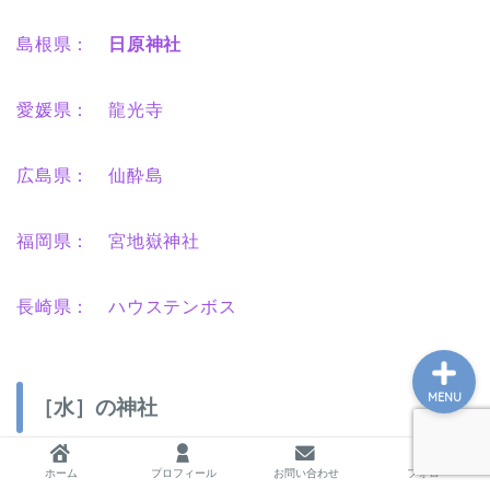
島根県：
日原神社
ホーム
愛媛県： 龍光寺
プロフィール
広島県： 仙酔島
お問い合わせ
福岡県： 宮地嶽神社
私の教育実践記録
長崎県： ハウステンボス
MENU
［水］の神社
北海道：
摩周湖
洞爺湖
ホーム
プロフィール
お問い合わせ
フォロー