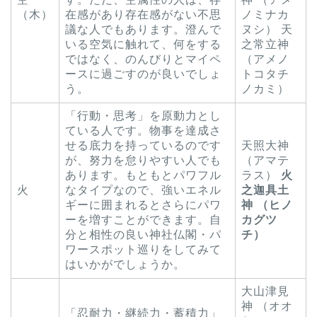
（木）
在感があり存在感がない不思
ノミナカ
議な人でもあります。澄んで
ヌシ） 天
いる空気に触れて、何をする
之常立神
ではなく、のんびりとマイペ
（アメノ
ースに過ごすのが良いでしょ
トコタチ
う。
ノカミ）
「行動・思考」を原動力とし
ている人です。物事を達成さ
せる底力を持っているのです
天照大神
が、努力を怠りやすい人でも
（アマテ
あります。もともとパワフル
ラス）
火
火
なタイプなので、強いエネル
之迦具土
ギーに囲まれるとさらにパワ
神
（ヒノ
ーを増すことができます。自
カグツ
分と相性の良い神社仏閣・パ
チ）
ワースポット巡りをしてみて
はいかがでしょうか。
大山津見
神 （オオ
「忍耐力・継続力・蓄積力」