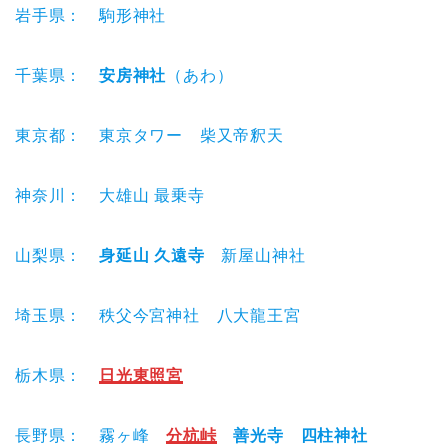
岩手県： 駒形神社
千葉県：
安房神社
（あわ）
東京都： 東京タワー 柴又帝釈天
神奈川： 大雄山 最乗寺
山梨県：
身延山 久遠寺
新屋山神社
埼玉県： 秩父今宮神社 八大龍王宮
栃木県：
日光東照宮
長野県： 霧ヶ峰
分杭峠
善光寺 四柱神社