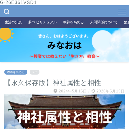
G-26E361VSD1
生活の知恵
夢/スピリチュアル
教養を高める
人間関係について
勉
教養を高める
PR
【永久保存版】神社属性と相性
2024年5月15日
/
2026年5月15日