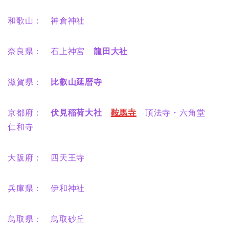
和歌山： 神倉神社
奈良県： 石上神宮
龍田大社
滋賀県：
比叡山延暦寺
京都府：
伏見稲荷大社
鞍馬寺
頂法寺・六角堂
仁和寺
大阪府： 四天王寺
兵庫県： 伊和神社
鳥取県： 鳥取砂丘