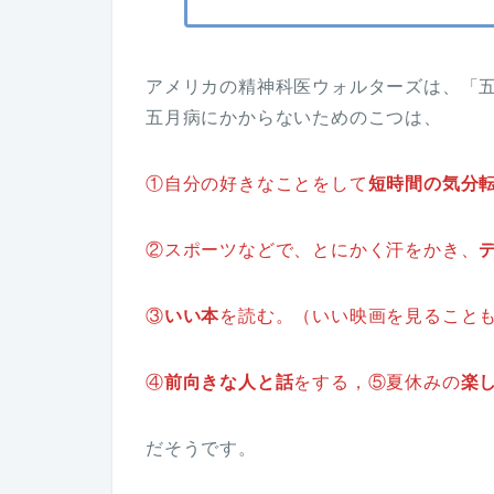
アメリカの精神科医ウォルターズは、「五
五月病にかからないためのこつは、
①自分の好きなことをして
短時間の気分
②スポーツなどで、とにかく汗をかき、
③
いい本
を読む。（いい映画を見ること
④
前向きな人と話
をする，⑤夏休みの
楽
だそうです。