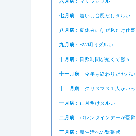
六月病
：マリッジブルー
七月病
：熱いし台風だしダルい
八月病
：夏休みになぜ私だけ仕事
九月病
：SW明けダルい
十月病
：日照時間が短くて鬱々
十一月病
：今年も終わりだヤバい
十二月病
：クリスマス１人かいっ
一月病
：正月明けダルい
二月病
：バレンタインデーが憂鬱
三月病
：新生活への緊張感