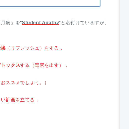
月病」を“
Student Apathy
”と名付けていますが、
転換
（リフレッシュ）をする，
デトックス
する（毒素を出す），
もおススメでしょう。）
しい計画
を立てる，