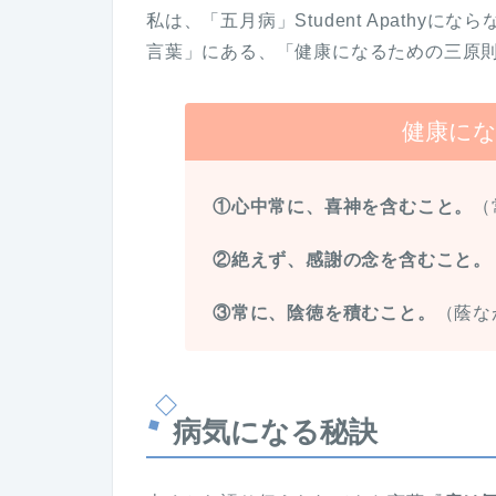
私は、「五月病」Student Apathy
言葉」にある、「健康になるための三原
健康に
①心中常に、
喜神
を含むこと。
（
②絶えず、
感謝
の念を含むこと。
③常に、陰徳を積むこと。
（蔭な
病気になる秘訣