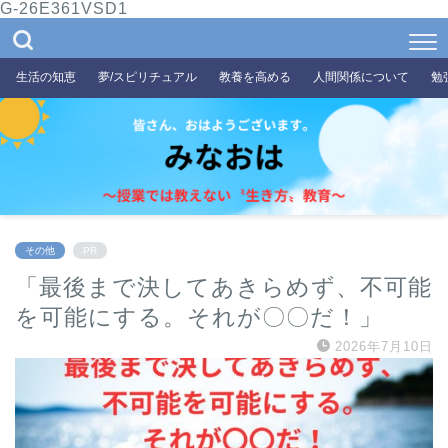
G-26E361VSD1
生活の知恵
夢/スピリチュアル
教養を高める
人間関係について
勉
その他
PR
「最後まで決してあきらめず、不可能
を可能にする。それが〇〇だ！」
2026年7月10日