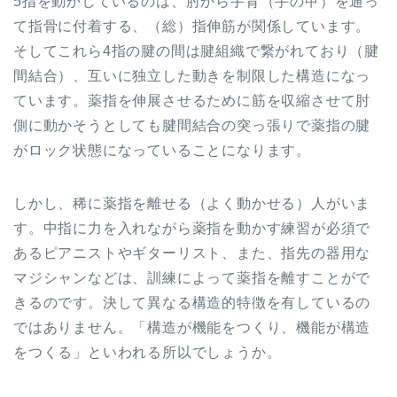
5指を動かしているのは、肘から手背（手の甲）を通っ
て指骨に付着する、（総）指伸筋が関係しています。
そしてこれら4指の腱の間は腱組織で繋がれており（腱
間結合）、互いに独立した動きを制限した構造になっ
ています。薬指を伸展させるために筋を収縮させて肘
側に動かそうとしても腱間結合の突っ張りで薬指の腱
がロック状態になっていることになります。
しかし、稀に薬指を離せる（よく動かせる）人がいま
す。中指に力を入れながら薬指を動かす練習が必須で
あるピアニストやギターリスト、また、指先の器用な
マジシャンなどは、訓練によって薬指を離すことがで
きるのです。決して異なる構造的特徴を有しているの
ではありません。「構造が機能をつくり、機能が構造
をつくる」といわれる所以でしょうか。