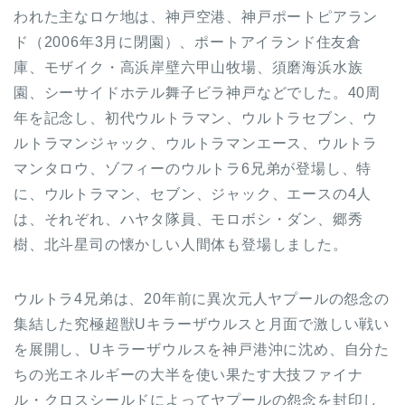
われた主なロケ地は、神戸空港、神戸ポートピアラン
ド（2006年3月に閉園）、ポートアイランド住友倉
庫、モザイク・高浜岸壁六甲山牧場、須磨海浜水族
園、シーサイドホテル舞子ビラ神戸などでした。40周
年を記念し、初代ウルトラマン、ウルトラセブン、ウ
ルトラマンジャック、ウルトラマンエース、ウルトラ
マンタロウ、ゾフィーのウルトラ6兄弟が登場し、特
に、ウルトラマン、セブン、ジャック、エースの4人
は、それぞれ、ハヤタ隊員、モロボシ・ダン、郷秀
樹、北斗星司の懐かしい人間体も登場しました。
ウルトラ4兄弟は、20年前に異次元人ヤプールの怨念の
集結した究極超獣Uキラーザウルスと月面で激しい戦い
を展開し、Uキラーザウルスを神戸港沖に沈め、自分た
ちの光エネルギーの大半を使い果たす大技ファイナ
ル・クロスシールドによってヤプールの怨念を封印し